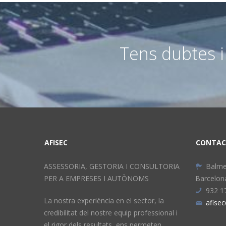
Tens dubtes i
AFISEC
CONTAC
ASSESSORIA, GESTORIA I CONSULTORIA
Balme
PER A EMPRESES I AUTÒNOMS
Barcelon
932 1
La nostra experiència en el sector, la
afise
credibilitat del nostre equip professional i
el rigor dels resultats, ens permeten