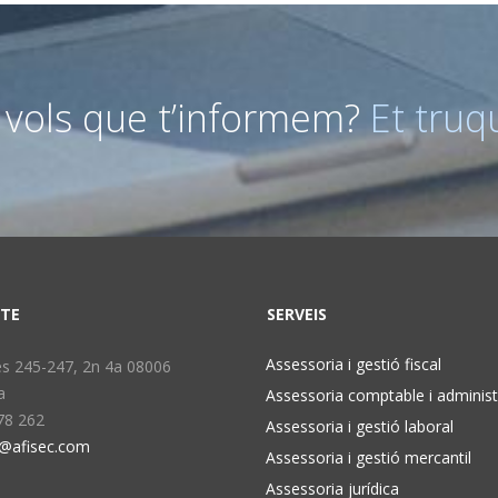
 vols que t’informem?
Et truq
TE
SERVEIS
Assessoria i gestió fiscal
s 245-247, 2n 4a 08006
a
Assessoria comptable i administ
78 262
Assessoria i gestió laboral
c@afisec.com
Assessoria i gestió mercantil
Assessoria jurídica