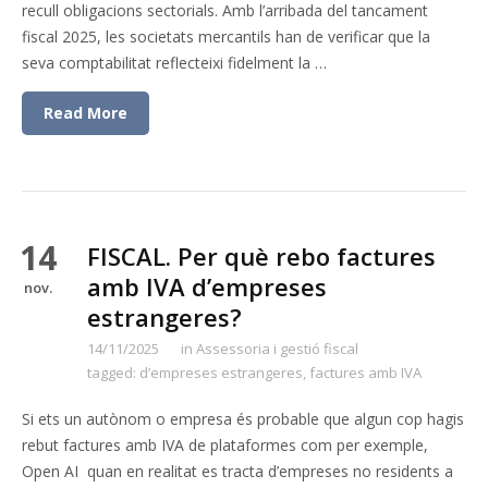
recull obligacions sectorials. Amb l’arribada del tancament
fiscal 2025, les societats mercantils han de verificar que la
seva comptabilitat reflecteixi fidelment la …
Read More
14
FISCAL. Per què rebo factures
amb IVA d’empreses
nov.
estrangeres?
14/11/2025
in
Assessoria i gestió fiscal
tagged:
d’empreses estrangeres
,
factures amb IVA
Si ets un autònom o empresa és probable que algun cop hagis
rebut factures amb IVA de plataformes com per exemple,
Open AI quan en realitat es tracta d’empreses no residents a