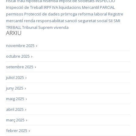
Fiscal
frau
hipoteca
hisenda
impost de societats
INSPECCIÓ
Inspecció de Treball
IRPF
IVA
liquidacions
Mercantil
PARCIAL
permisos
Protecció de dades
pròrroga
reforma laboral
Registre
mercantil
renda
responsabilitat
sanció
seguretat social
SII
SMI
TREBALL
Tribunal Suprem
vivenda
ARXIU
novembre 2025
›
octubre 2025
›
setembre 2025
›
juliol 2025
›
juny 2025
›
maig 2025
›
abril 2025
›
març 2025
›
febrer 2025
›