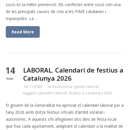
socis és la millor prevenció. Els conflictes entre socis són una
de les principals causes de crisi a les PIME catalanes i
espanyoles. La …
Read More
14
LABORAL. Calendari de festius a
Catalunya 2026
nov.
14/11/2025
in
Assessoria i gestió laboral
tagged:
calendari laboral
,
festius a Catalunya 2026
El govern de la Generalitat ha aprovat el calendari laboral per a
l’any 2026 amb dotze festius oficials d’àmbit estatal i
autonòmic. A aquests s’hi afegeixen dos dies de festa local
que fixa cada ajuntament, adaptant el calendari a la realitat de