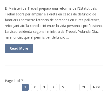
El Ministeri de Treball prepara una reforma de l’Estatut dels
Treballadors per ampliar els drets en casos de defunció de
familiars i permetre l’atenció de persones en cures pal·liatives,
reforçant així la conciliació entre la vida personal i professional.
La vicepresidenta segona i ministra de Treball, Yolanda Díaz,
ha anunciat que el permís per defunció …
Read More
Page 1 of 71
1
2
3
4
5
...
71
Next