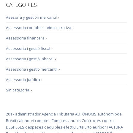
CATEGORIES
Asesoría y gestión mercantil
›
Assessoria contable i administrativa
›
Assessoria financera
›
Assessoria i gestió fiscal
›
Assessoria i gestió laboral
›
Assessoria i gestió mercantil
›
Assessoria jurídica
›
Sin categoría
›
2017
administrador
Agència Tributària
AUTÒNOMS
autònom
boe
Brexit
calendari
comptes
Comptes anuals
Contractes
control
DESPESES
despeses deduïbles
efectiu
Erte
Erto
euríbor
FACTURA