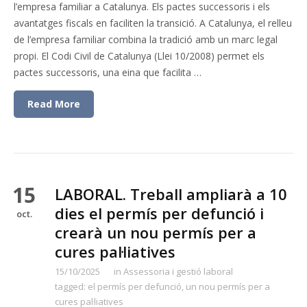
l’empresa familiar a Catalunya. Els pactes successoris i els
avantatges fiscals en faciliten la transició. A Catalunya, el relleu
de l’empresa familiar combina la tradició amb un marc legal
propi. El Codi Civil de Catalunya (Llei 10/2008) permet els
pactes successoris, una eina que facilita …
Read More
15
LABORAL. Treball ampliarà a 10
dies el permís per defunció i
oct.
crearà un nou permís per a
cures pal·liatives
15/10/2025
in
Assessoria i gestió laboral
tagged:
el permís per defunció
,
un nou permís per a
cures pal·liatives