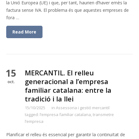
la Unió Europea (UE) i que, per tant, haurien d’haver emès la
factura sense IVA. El problema és que aquestes empreses de
fora …
Read More
15
MERCANTIL. El relleu
generacional a l’empresa
oct.
familiar catalana: entre la
tradició i la llei
15/10/2025
in
Assessoria i gestió mercantil
tagged:
l’empresa familiar catalana
,
transmetre
l’empresa
Planificar el relleu és essencial per garantir la continuïtat de