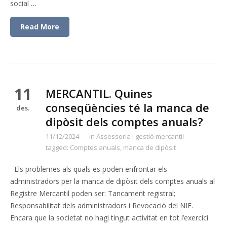
social …
Read More
11
MERCANTIL. Quines
conseqüències té la manca de
des.
dipòsit dels comptes anuals?
11/12/2024
in
Assessoria i gestió mercantil
tagged:
Comptes anuals
,
manca de dipòsit
Els problemes als quals es poden enfrontar els
administradors per la manca de dipòsit dels comptes anuals al
Registre Mercantil poden ser: Tancament registral;
Responsabilitat dels administradors i Revocació del NIF.
Encara que la societat no hagi tingut activitat en tot l’exercici