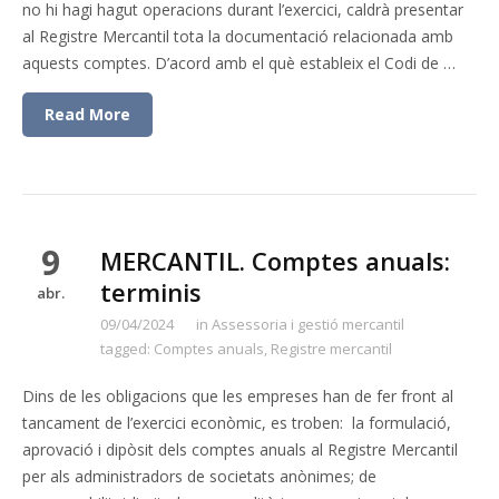
no hi hagi hagut operacions durant l’exercici, caldrà presentar
al Registre Mercantil tota la documentació relacionada amb
aquests comptes. D’acord amb el què estableix el Codi de …
Read More
9
MERCANTIL. Comptes anuals:
terminis
abr.
09/04/2024
in
Assessoria i gestió mercantil
tagged:
Comptes anuals
,
Registre mercantil
Dins de les obligacions que les empreses han de fer front al
tancament de l’exercici econòmic, es troben: la formulació,
aprovació i dipòsit dels comptes anuals al Registre Mercantil
per als administradors de societats anònimes; de