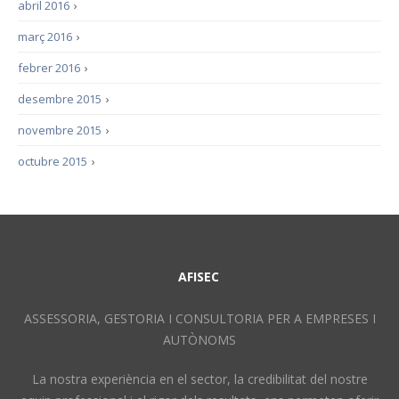
abril 2016
›
març 2016
›
febrer 2016
›
desembre 2015
›
novembre 2015
›
octubre 2015
›
AFISEC
ASSESSORIA, GESTORIA I CONSULTORIA PER A EMPRESES I
AUTÒNOMS
La nostra experiència en el sector, la credibilitat del nostre