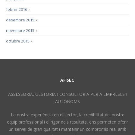
febrer 2016
›
desembre 2015
›
novembre 2015
›
octubre 2015
›
AFISEC
ASSESSORIA, GESTORIA I CONSULTORIA PER A EMPRESES I
AUTÒNOMS
La nostra experiència en el sector, la credibilitat del nostre
equip professional i el rigor dels resultats, ens permeten oferir
un servei de gran qualitat i mantenir un compromís real amb