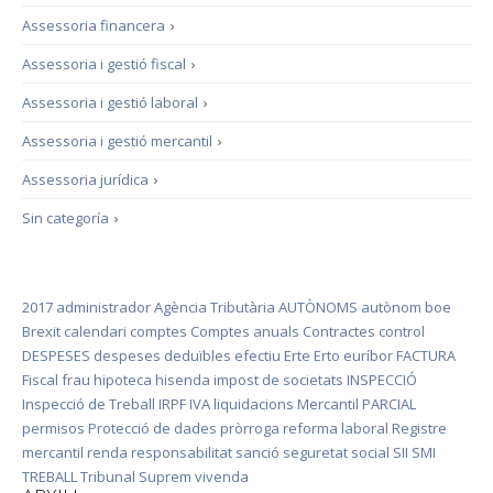
Assessoria financera
›
Assessoria i gestió fiscal
›
Assessoria i gestió laboral
›
Assessoria i gestió mercantil
›
Assessoria jurídica
›
Sin categoría
›
2017
administrador
Agència Tributària
AUTÒNOMS
autònom
boe
Brexit
calendari
comptes
Comptes anuals
Contractes
control
DESPESES
despeses deduïbles
efectiu
Erte
Erto
euríbor
FACTURA
Fiscal
frau
hipoteca
hisenda
impost de societats
INSPECCIÓ
Inspecció de Treball
IRPF
IVA
liquidacions
Mercantil
PARCIAL
permisos
Protecció de dades
pròrroga
reforma laboral
Registre
mercantil
renda
responsabilitat
sanció
seguretat social
SII
SMI
TREBALL
Tribunal Suprem
vivenda