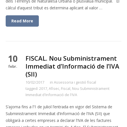
dels Terrenys de Naturalesa Urbana o plusvàlua municipal. El
càlcul d’aquest tribut es determina aplicant al valor …
Read More
10
FISCAL. Nou Subministrament
Immediat d’Informació de l’IVA
febr.
(SII)
10/02/2017
in
Assessoria i gestió fiscal
tagged:
2017
,
Afisec
,
Fiscal
,
Nou Subministrament
Immediat d'Informació de l'IVA
S’ajorna fins a l’1 de juliol l’entrada en vigor del Sistema de
Subministrament Immediat d’Informació de l’IVA (SII) que
obligarà a certes empreses a declarar l’IVA de les factures