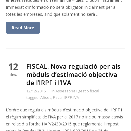
emeses i rebudes en un termini de 4 dies. El Subministrament
Immediat d’Informació no serà obligatori inicialment per a
totes les empreses, sinó que solament ho serà …
Read More
12
FISCAL. Nova regulació per als
mòduls d’estimació objectiva
des.
de l’IRPF i l’IVA
12/12/2016
in
Assessoria i gestió fiscal
tagged:
Afisec
,
Fiscal
,
IRPF
,
IVA
L’ordre que regula els mòduls d’estimació objectiva de l’IRPF i
el règim simplificat de l’IVA per al 2017 no inclou massa canvis
en relació a l’ordre HAP/2430/2015 que reglamenta l’Impost
sobre la Renda i l’IVA. L’ordre HPF/1823/2016 de 25 de