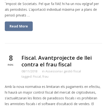
´Impost de Societats. Pel que fa l’IAE hi ha un nou epígraf per
als periodistes. L’aportació individual màxima per a plans de
pensió privats …
Read More
8
Fiscal. Avantprojecte de llei
contra el frau fiscal
nov.
08/11/2018
in
Assessoria i gestió fiscal
tagged:
Fiscal
,
frau
Amb la nova normativa es limitaran els pagaments en efectiu,
hi haurà un major control fiscal del mercat de criptodivises,
s’actualitzaran les llistes de paradissos fiscals i es prohibiran
les amnisties fiscals i el software d’ocultació de vendes. El