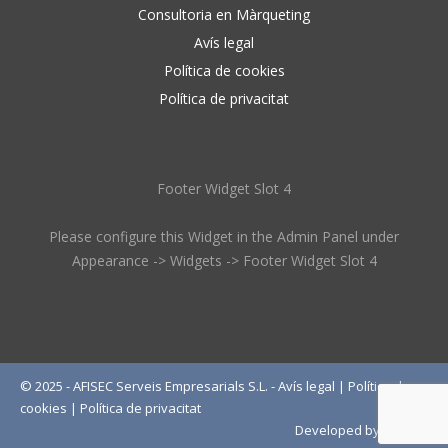
Consultoria en Màrqueting
Avís legal
Política de cookies
Política de privacitat
Footer Widget Slot 4
Please configure this Widget in the Admin Panel under
Appearance -> Widgets -> Footer Widget Slot 4
© 2025 - AFISEC Serveis Empresarials S.L. -
Avís legal
|
Política de
cookies
|
Política de privacitat
Developed by
Wébico