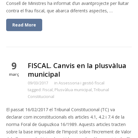
Consell de Ministres ha informat d’un avantprojecte per lluitar
contra el frau fiscal, que abarca diferents aspectes, …
Read More
9
FISCAL. Canvis en la plusvàlua
municipal
març
09/03/2017
in
Assessoria i gestió fiscal
tagged:
Fiscal
,
Plusvàlua municipal
,
Tribunal
Constitucional
El passat 16/02/2017 el Tribunal Constitucional (TC) va
declarar com inconstitucionals els articles 4.1, 4.2 i 7.4 de la
norma Foral de Guipuzkoa 16/1989. Aquests articles tracten
sobre la base imposable de l’Impost sobre l’Increment de Valor