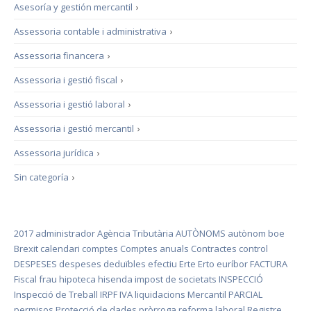
Asesoría y gestión mercantil
›
Assessoria contable i administrativa
›
Assessoria financera
›
Assessoria i gestió fiscal
›
Assessoria i gestió laboral
›
Assessoria i gestió mercantil
›
Assessoria jurídica
›
Sin categoría
›
2017
administrador
Agència Tributària
AUTÒNOMS
autònom
boe
Brexit
calendari
comptes
Comptes anuals
Contractes
control
DESPESES
despeses deduïbles
efectiu
Erte
Erto
euríbor
FACTURA
Fiscal
frau
hipoteca
hisenda
impost de societats
INSPECCIÓ
Inspecció de Treball
IRPF
IVA
liquidacions
Mercantil
PARCIAL
permisos
Protecció de dades
pròrroga
reforma laboral
Registre