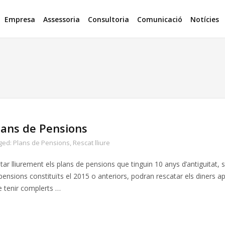
Empresa
Assessoria
Consultoria
Comunicació
Notícies
Plans de Pensions
ged:
Plans de Pensions
,
Rescat lliure
ar lliurement els plans de pensions que tinguin 10 anys d’antiguitat, 
e pensions constituïts el 2015 o anteriors, podran rescatar els diners a
e tenir complerts …