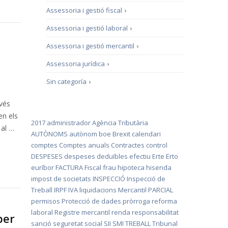
Assessoria i gestió fiscal
›
Assessoria i gestió laboral
›
Assessoria i gestió mercantil
›
Assessoria jurídica
›
Sin categoría
›
avés
en els
2017
administrador
Agència Tributària
 al …
AUTÒNOMS
autònom
boe
Brexit
calendari
comptes
Comptes anuals
Contractes
control
DESPESES
despeses deduïbles
efectiu
Erte
Erto
euríbor
FACTURA
Fiscal
frau
hipoteca
hisenda
impost de societats
INSPECCIÓ
Inspecció de
Treball
IRPF
IVA
liquidacions
Mercantil
PARCIAL
permisos
Protecció de dades
pròrroga
reforma
laboral
Registre mercantil
renda
responsabilitat
per
sanció
seguretat social
SII
SMI
TREBALL
Tribunal