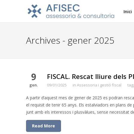
Inici
Archives - gener 2025
9
FISCAL. Rescat lliure dels 
gen.
09/01/2025
in
Assessoria i gestió fiscal
tag
A partir d’aquest mes de gener de 2025 es podran rescat
el requisit de tenir 65 anys. Els estalviadors en plans d
junt amb els interessos i plusvàlues, sense necessitat d
Read More