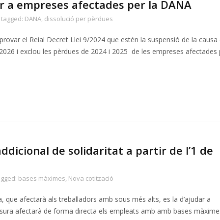
er a empreses afectades per la DANA
tagged:
DANA
,
dissolució per pèrdues
provar el Reial Decret Llei 9/2024 que estén la suspensió de la causa
l 2026 i exclou les pèrdues de 2024 i 2025 de les empreses afectades 
dicional de solidaritat a partir de l’1 de
agged:
bases màximes
,
Nova cotització
a, que afectarà als treballadors amb sous més alts, es la d’ajudar a
esura afectarà de forma directa els empleats amb amb bases màximes