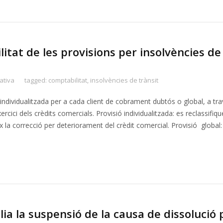
at de les provisions per insolvències de
ativa
tagged:
comptabilitat
,
insolvències de trànsit
ó individualitzada per a cada client de cobrament dubtós o global, a tr
rcici dels crèdits comercials. Provisió individualitzada: es reclassifiqu
la correcció per deteriorament del crèdit comercial. Provisió global:
a la suspensió de la causa de dissolució 