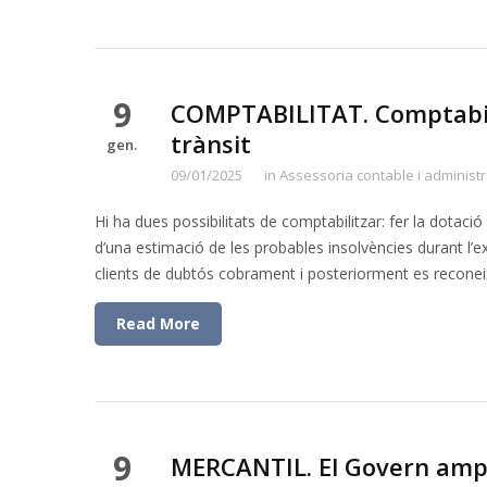
9
COMPTABILITAT. Comptabilit
trànsit
gen.
09/01/2025
in
Assessoria contable i administr
Hi ha dues possibilitats de comptabilitzar: fer la dotaci
d’una estimació de les probables insolvències durant l’exe
clients de dubtós cobrament i posteriorment es reconeix 
Read More
9
MERCANTIL. El Govern ampli