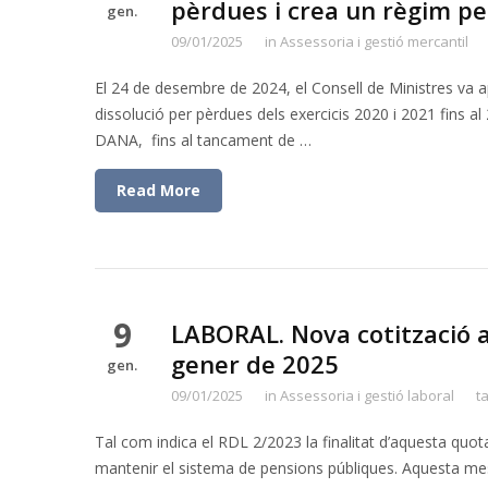
pèrdues i crea un règim p
gen.
09/01/2025
in
Assessoria i gestió mercantil
El 24 de desembre de 2024, el Consell de Ministres va a
dissolució per pèrdues dels exercicis 2020 i 2021 fins a
DANA, fins al tancament de …
Read More
9
LABORAL. Nova cotització ad
gener de 2025
gen.
09/01/2025
in
Assessoria i gestió laboral
t
Tal com indica el RDL 2/2023 la finalitat d’aquesta quot
mantenir el sistema de pensions públiques. Aquesta m