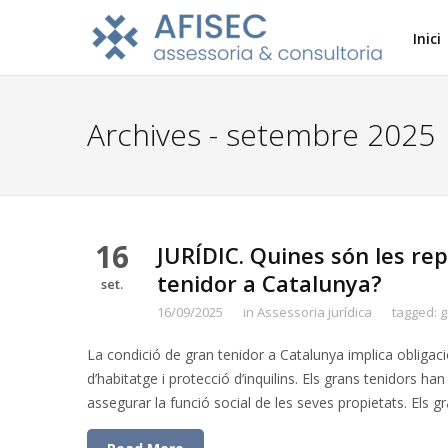
Inici
Archives - setembre 2025
16
JURÍDIC. Quines són les rep
tenidor a Catalunya?
set.
16/09/2025
in
Assessoria jurídica
tagged:
g
La condició de gran tenidor a Catalunya implica obligacio
d’habitatge i protecció d’inquilins. Els grans tenidors ha
assegurar la funció social de les seves propietats. Els 