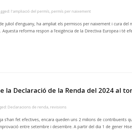
agged:
l'ampliació del permís
,
permís per naixement
1 de juliol d’enguany, ha ampliat els permisos per naixement i cura del
. Aquesta reforma respon a l’exigència de la Directiva Europea i té ef
de la Declaració de la Renda del 2024 al to
ged:
Declaracions de renda
,
revisions
 ja s’han fet efectives, encara queden uns 2 milions de contribuents q
mprovació entre setembre i desembre. A partir del dia 1 de gener His