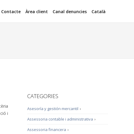
Contacte
Àrea client
Canal denuncies
Català
CATEGORIES
tèria
Asesoría y gestión mercantil
›
ció i
Assessoria contable i administrativa
›
Assessoria financera
›