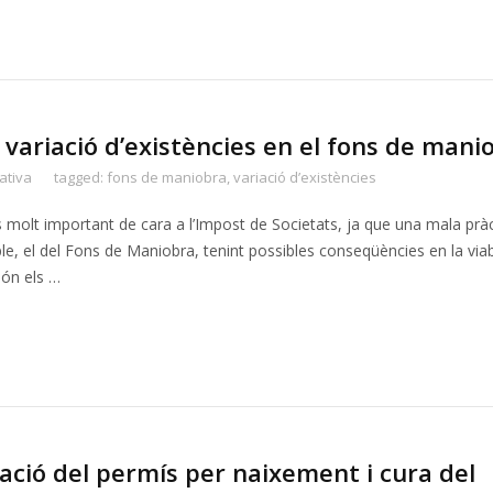
ariació d’existències en el fons de mani
ativa
tagged:
fons de maniobra
,
variació d’existències
és molt important de cara a l’Impost de Societats, ja que una mala prà
e, el del Fons de Maniobra, tenint possibles conseqüències en la viabi
són els …
ció del permís per naixement i cura del