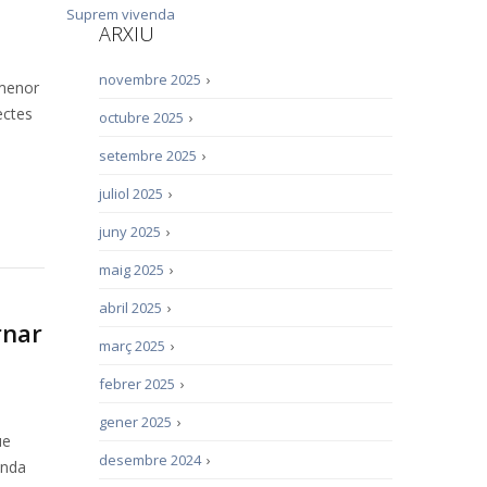
Suprem
vivenda
ARXIU
novembre 2025
›
 menor
ectes
octubre 2025
›
setembre 2025
›
juliol 2025
›
juny 2025
›
maig 2025
›
abril 2025
›
rnar
març 2025
›
febrer 2025
›
gener 2025
›
ue
desembre 2024
›
enda