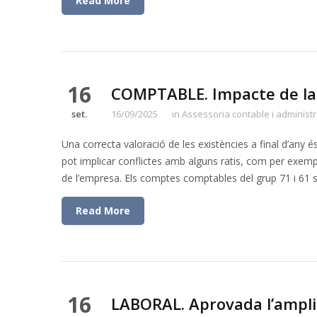
Read More
16
COMPTABLE. Impacte de la v
set.
16/09/2025
in
Assessoria contable i administr
Una correcta valoració de les existències a final d’any 
pot implicar conflictes amb alguns ratis, com per exempl
de l’empresa. Els comptes comptables del grup 71 i 61 
Read More
16
LABORAL. Aprovada l’amplia