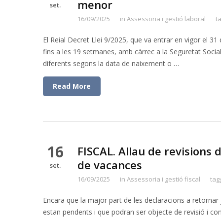
menor
set.
16/09/2025
in
Assessoria i gestió laboral
t
El Reial Decret Llei 9/2025, que va entrar en vigor el 3
fins a les 19 setmanes, amb càrrec a la Seguretat Social
diferents segons la data de naixement o …
Read More
16
FISCAL. Allau de revisions 
de vacances
set.
16/09/2025
in
Assessoria i gestió fiscal
tag
Encara que la major part de les declaracions a retornar
estan pendents i que podran ser objecte de revisió i co