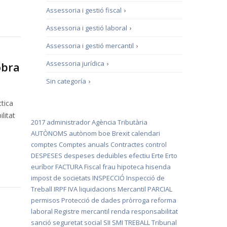
Assessoria i gestió fiscal
›
Assessoria i gestió laboral
›
Assessoria i gestió mercantil
›
Assessoria jurídica
›
obra
Sin categoría
›
ctica
litat
2017
administrador
Agència Tributària
AUTÒNOMS
autònom
boe
Brexit
calendari
comptes
Comptes anuals
Contractes
control
DESPESES
despeses deduïbles
efectiu
Erte
Erto
euríbor
FACTURA
Fiscal
frau
hipoteca
hisenda
impost de societats
INSPECCIÓ
Inspecció de
Treball
IRPF
IVA
liquidacions
Mercantil
PARCIAL
permisos
Protecció de dades
pròrroga
reforma
laboral
Registre mercantil
renda
responsabilitat
sanció
seguretat social
SII
SMI
TREBALL
Tribunal