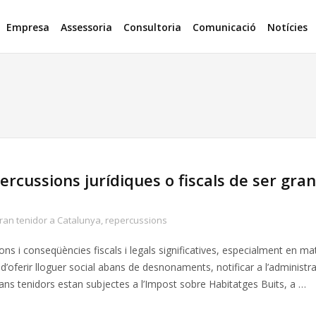
Empresa
Assessoria
Consultoria
Comunicació
Notícies
ercussions jurídiques o fiscals de ser gran
ran tenidor a Catalunya
,
repercussions
ns i conseqüències fiscals i legals significatives, especialment en ma
n d’oferir lloguer social abans de desnonaments, notificar a l’administra
grans tenidors estan subjectes a l’Impost sobre Habitatges Buits, a …