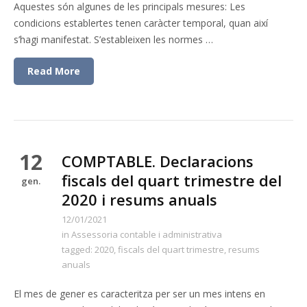
Aquestes són algunes de les principals mesures: Les
condicions establertes tenen caràcter temporal, quan així
s’hagi manifestat. S’estableixen les normes …
Read More
12
COMPTABLE. Declaracions
fiscals del quart trimestre del
gen.
2020 i resums anuals
12/01/2021
in
Assessoria contable i administrativa
tagged:
2020
,
fiscals del quart trimestre
,
resums
anuals
El mes de gener es caracteritza per ser un mes intens en