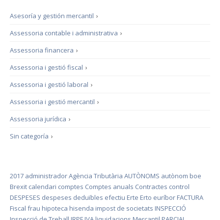
Asesoría y gestión mercantil
›
Assessoria contable i administrativa
›
Assessoria financera
›
Assessoria i gestió fiscal
›
Assessoria i gestió laboral
›
Assessoria i gestió mercantil
›
Assessoria jurídica
›
Sin categoría
›
2017
administrador
Agència Tributària
AUTÒNOMS
autònom
boe
Brexit
calendari
comptes
Comptes anuals
Contractes
control
DESPESES
despeses deduïbles
efectiu
Erte
Erto
euríbor
FACTURA
Fiscal
frau
hipoteca
hisenda
impost de societats
INSPECCIÓ
Inspecció de Treball
IRPF
IVA
liquidacions
Mercantil
PARCIAL