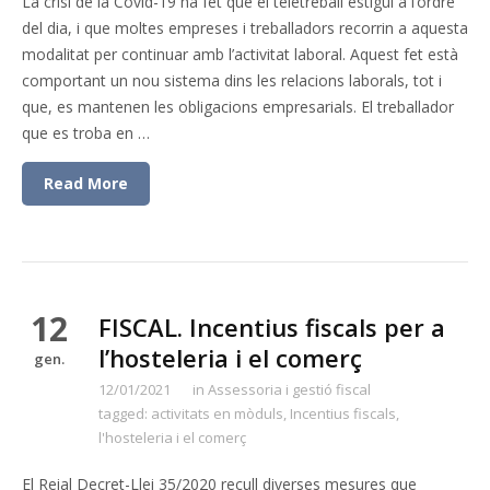
La crisi de la Covid-19 ha fet que el teletreball estigui a l’ordre
del dia, i que moltes empreses i treballadors recorrin a aquesta
modalitat per continuar amb l’activitat laboral. Aquest fet està
comportant un nou sistema dins les relacions laborals, tot i
que, es mantenen les obligacions empresarials. El treballador
que es troba en …
Read More
12
FISCAL. Incentius fiscals per a
l’hosteleria i el comerç
gen.
12/01/2021
in
Assessoria i gestió fiscal
tagged:
activitats en mòduls
,
Incentius fiscals
,
l'hosteleria i el comerç
El Reial Decret-Llei 35/2020 recull diverses mesures que