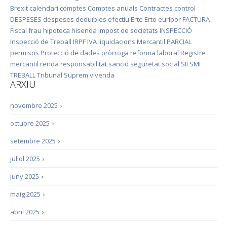
Brexit
calendari
comptes
Comptes anuals
Contractes
control
DESPESES
despeses deduïbles
efectiu
Erte
Erto
euríbor
FACTURA
Fiscal
frau
hipoteca
hisenda
impost de societats
INSPECCIÓ
Inspecció de Treball
IRPF
IVA
liquidacions
Mercantil
PARCIAL
permisos
Protecció de dades
pròrroga
reforma laboral
Registre
mercantil
renda
responsabilitat
sanció
seguretat social
SII
SMI
TREBALL
Tribunal Suprem
vivenda
ARXIU
novembre 2025
›
octubre 2025
›
setembre 2025
›
juliol 2025
›
juny 2025
›
maig 2025
›
abril 2025
›