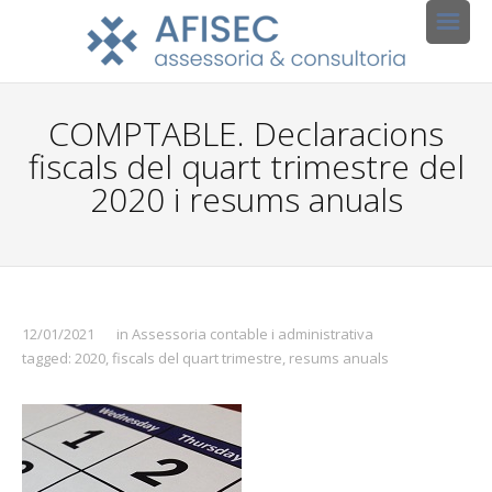
COMPTABLE. Declaracions
fiscals del quart trimestre del
2020 i resums anuals
12/01/2021
in
Assessoria contable i administrativa
tagged:
2020
,
fiscals del quart trimestre
,
resums anuals