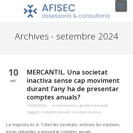
Archives - setembre 2024
10
MERCANTIL. Una societat
inactiva sense cap moviment
set.
durant l’any ha de presentar
comptes anuals?
10/09/2024
in
Assessoria i gestió mercantil
tagged:
Comptes anuals
,
societat inactiva
La resposta és sí. Totes les societats, incloses les inactives,
estan obligades a presentar comptes anuals,