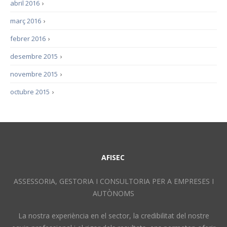
abril 2016
›
març 2016
›
febrer 2016
›
desembre 2015
›
novembre 2015
›
octubre 2015
›
AFISEC
ASSESSORIA, GESTORIA I CONSULTORIA PER A EMPRESES I
AUTÒNOMS
La nostra experiència en el sector, la credibilitat del nostre