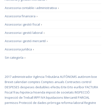
Assessoria contable i administrativa
›
Assessoria financera
›
Assessoria i gestió fiscal
›
Assessoria i gestió laboral
›
Assessoria i gestió mercantil
›
Assessoria jurídica
›
Sin categoría
›
2017
administrador
Agència Tributària
AUTÒNOMS
autònom
boe
Brexit
calendari
comptes
Comptes anuals
Contractes
control
DESPESES
despeses deduïbles
efectiu
Erte
Erto
euríbor
FACTURA
Fiscal
frau
hipoteca
hisenda
impost de societats
INSPECCIÓ
Inspecció de Treball
IRPF
IVA
liquidacions
Mercantil
PARCIAL
permisos
Protecció de dades
pròrroga
reforma laboral
Registre