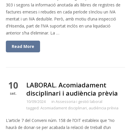
303 i segons la informació anotada als llibres de registres de
factures emeses i rebudes en cada període s’inclou un IVA
meritat i un IVA deduïble. Però, amb motiu d’una inspecció
d’Hisenda, part de l’IVA suportat inclòs en una liquidació
anterior s’ha d’eliminar. La …
Read More
10
LABORAL. Acomiadament
disciplinari i audiència prèvia
set.
10/09/2024
in
Assessoria i gestió laboral
tagged:
Acomiadament disciplinari
,
audiència prèvia
L’article 7 del Conveni núm. 158 de l’OIT estableix que “no
haurà de donar-se per acabada la relació de treball d’un