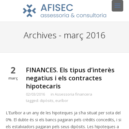
Archives - març 2016
2
FINANCES. Els tipus d’interès
negatius i els contractes
març
hipotecaris
02/03/2016
in
Assessoria financera
tagged:
dipòsits
,
euríbor
L’Euríbor a un any de les hipoteques ja s’ha situat per sota del
0%. El dubte és si els bancs pagaran pels crèdits concedits, i si
els estalviadors pagaran pels seus dipòsits. Les hipoteques a