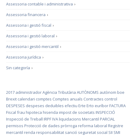
Assessoria contable i administrativa
›
Assessoria financera
›
Assessoria i gestió fiscal
›
Assessoria i gestió laboral
›
Assessoria i gestió mercantil
›
Assessoria jurídica
›
Sin categoría
›
2017
administrador
Agència Tributària
AUTÒNOMS
autònom
boe
Brexit
calendari
comptes
Comptes anuals
Contractes
control
DESPESES
despeses deduïbles
efectiu
Erte
Erto
euríbor
FACTURA
Fiscal
frau
hipoteca
hisenda
impost de societats
INSPECCIÓ
Inspecció de Treball
IRPF
IVA
liquidacions
Mercantil
PARCIAL
permisos
Protecció de dades
pròrroga
reforma laboral
Registre
mercantil
renda
responsabilitat
sanció
seguretat social
SII
SMI