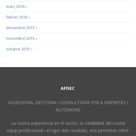
març 2016
›
febrer 2016
›
desembre 2015
›
novembre 2015
›
octubre 2015
›
AFISEC
ASSESSORIA, GESTORIA I CONSULTORIA PER A EMPRESES I
AUTÒNOMS
La nostra experiència en el sector, la credibilitat del nostre
equip professional i el rigor dels resultats, ens permeten oferir