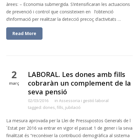
àrees: – Economia submergida. S’intensificaran les actuacions
de prevenció i control que consisteixen en l’obtenció
d’informació per realitzar la detecció precoç d’activitats …
Read More
2
LABORAL. Les dones amb fills
cobraràn un complement de la
març
seva pensió
02/03/2016
in
Assessoria i gestió laboral
tagged:
dones
,
fills
,
jubilació
La mesura aprovada per la Llei de Pressupostos Generals de l
´Estat per 2016 va entrar en vigor el passat 1 de gener i la seva
finalitzat és “reconèixer la contribució demogràfica al sistema