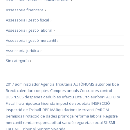
Assessoria financera
›
Assessoria i gestió fiscal
›
Assessoria i gestió laboral
›
Assessoria i gestió mercantil
›
Assessoria jurídica
›
Sin categoría
›
2017
administrador
Agència Tributària
AUTÒNOMS
autònom
boe
Brexit
calendari
comptes
Comptes anuals
Contractes
control
DESPESES
despeses deduïbles
efectiu
Erte
Erto
euríbor
FACTURA
Fiscal
frau
hipoteca
hisenda
impost de societats
INSPECCIÓ
Inspecció de Treball
IRPF
IVA
liquidacions
Mercantil
PARCIAL
permisos
Protecció de dades
pròrroga
reforma laboral
Registre
mercantil
renda
responsabilitat
sanció
seguretat social
SII
SMI
TREBALL
Tribunal Suprem
vivenda