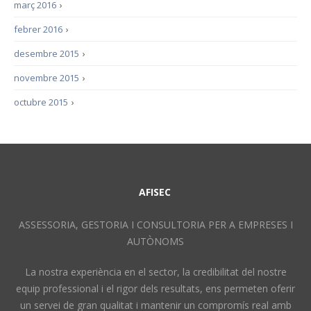
març 2016
›
febrer 2016
›
desembre 2015
›
novembre 2015
›
octubre 2015
›
AFISEC
ASSESSORIA, GESTORIA I CONSULTORIA PER A EMPRESES I
AUTÒNOMS
La nostra experiència en el sector, la credibilitat del nostre
equip professional i el rigor dels resultats, ens permeten oferir
un servei de gran qualitat i mantenir un compromís real amb