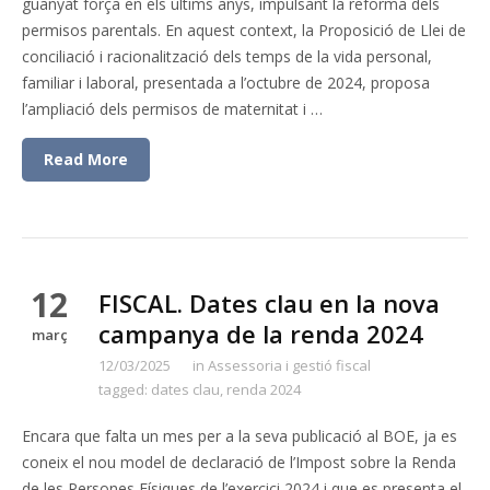
guanyat força en els últims anys, impulsant la reforma dels
permisos parentals. En aquest context, la Proposició de Llei de
conciliació i racionalització dels temps de la vida personal,
familiar i laboral, presentada a l’octubre de 2024, proposa
l’ampliació dels permisos de maternitat i …
Read More
12
FISCAL. Dates clau en la nova
campanya de la renda 2024
març
12/03/2025
in
Assessoria i gestió fiscal
tagged:
dates clau
,
renda 2024
Encara que falta un mes per a la seva publicació al BOE, ja es
coneix el nou model de declaració de l’Impost sobre la Renda
de les Persones Físiques de l’exercici 2024 i que es presenta el