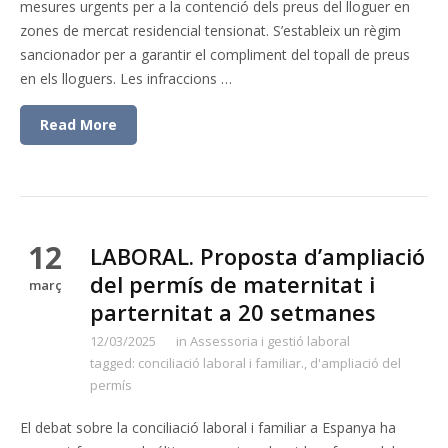
mesures urgents per a la contenció dels preus del lloguer en
zones de mercat residencial tensionat. S’estableix un règim
sancionador per a garantir el compliment del topall de preus
en els lloguers. Les infraccions …
Read More
12
LABORAL. Proposta d’ampliació
del permís de maternitat i
març
parternitat a 20 setmanes
12/03/2025
in
Assessoria i gestió laboral
tagged:
conciliació laboral i familiar.
,
d'ampliació del
permís
El debat sobre la conciliació laboral i familiar a Espanya ha