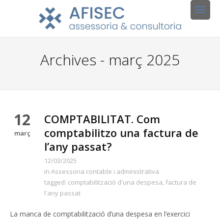
Archives - març 2025
12
COMPTABILITAT. Com
comptabilitzo una factura de
març
l’any passat?
12/03/2025
in
Assessoria contable i administrativa
tagged:
comptabilització d'una despesa
,
factura de
l'any passat
La manca de comptabilització d’una despesa en l’exercici