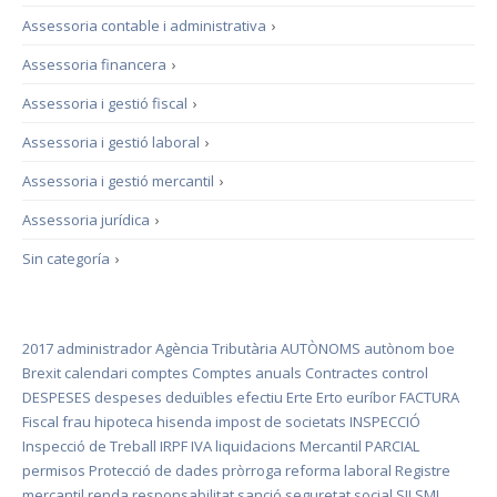
Assessoria contable i administrativa
›
Assessoria financera
›
Assessoria i gestió fiscal
›
Assessoria i gestió laboral
›
Assessoria i gestió mercantil
›
Assessoria jurídica
›
Sin categoría
›
2017
administrador
Agència Tributària
AUTÒNOMS
autònom
boe
Brexit
calendari
comptes
Comptes anuals
Contractes
control
DESPESES
despeses deduïbles
efectiu
Erte
Erto
euríbor
FACTURA
Fiscal
frau
hipoteca
hisenda
impost de societats
INSPECCIÓ
Inspecció de Treball
IRPF
IVA
liquidacions
Mercantil
PARCIAL
permisos
Protecció de dades
pròrroga
reforma laboral
Registre
mercantil
renda
responsabilitat
sanció
seguretat social
SII
SMI