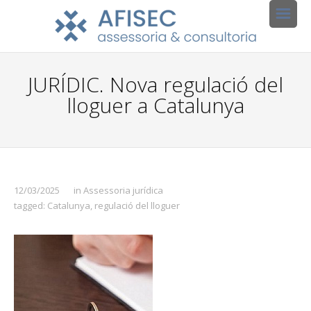
JURÍDIC. Nova regulació del
lloguer a Catalunya
12/03/2025
in
Assessoria jurídica
tagged:
Catalunya
,
regulació del lloguer