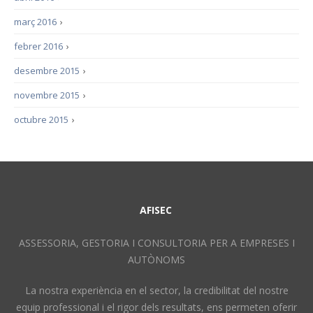
març 2016
›
febrer 2016
›
desembre 2015
›
novembre 2015
›
octubre 2015
›
AFISEC
ASSESSORIA, GESTORIA I CONSULTORIA PER A EMPRESES I
AUTÒNOMS
La nostra experiència en el sector, la credibilitat del nostre
equip professional i el rigor dels resultats, ens permeten oferir