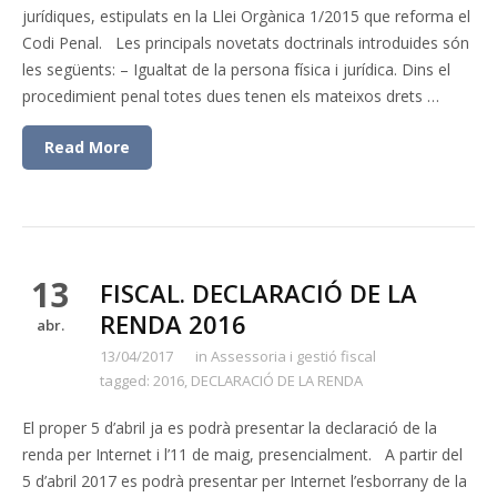
jurídiques, estipulats en la Llei Orgànica 1/2015 que reforma el
Codi Penal. Les principals novetats doctrinals introduides són
les següents: – Igualtat de la persona física i jurídica. Dins el
procedimient penal totes dues tenen els mateixos drets …
Read More
13
FISCAL. DECLARACIÓ DE LA
RENDA 2016
abr.
13/04/2017
in
Assessoria i gestió fiscal
tagged:
2016
,
DECLARACIÓ DE LA RENDA
El proper 5 d’abril ja es podrà presentar la declaració de la
renda per Internet i l’11 de maig, presencialment. A partir del
5 d’abril 2017 es podrà presentar per Internet l’esborrany de la