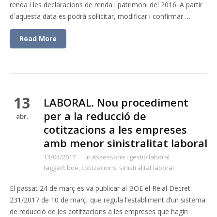
renda i les declaracions de renda i patrimoni del 2016. A partir
d´aquesta data es podrà sol·licitar, modificar i confirmar …
Read More
13
LABORAL. Nou procediment
per a la reducció de
abr.
cotitzacions a les empreses
amb menor sinistralitat laboral
13/04/2017
in
Assessoria i gestió laboral
tagged:
boe
,
cotitzacions
,
sinistralitat laboral
El passat 24 de març es va publicar al BOE el Reial Decret
231/2017 de 10 de març, que regula l’establiment d’un sistema
de reducció de les cotitzacions a les empreses que hagin