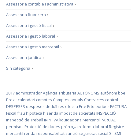
Assessoria contable i administrativa
›
Assessoria financera
›
Assessoria i gestió fiscal
›
Assessoria i gestió laboral
›
Assessoria i gestió mercantil
›
Assessoria jurídica
›
Sin categoría
›
2017
administrador
Agència Tributària
AUTÒNOMS
autònom
boe
Brexit
calendari
comptes
Comptes anuals
Contractes
control
DESPESES
despeses deduïbles
efectiu
Erte
Erto
euríbor
FACTURA
Fiscal
frau
hipoteca
hisenda
impost de societats
INSPECCIÓ
Inspecció de Treball
IRPF
IVA
liquidacions
Mercantil
PARCIAL
permisos
Protecció de dades
pròrroga
reforma laboral
Registre
mercantil
renda
responsabilitat
sanció
seguretat social
SII
SMI