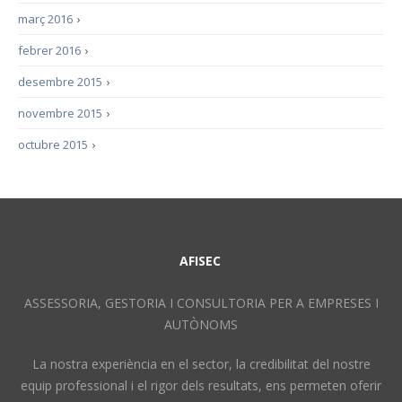
març 2016
›
febrer 2016
›
desembre 2015
›
novembre 2015
›
octubre 2015
›
AFISEC
ASSESSORIA, GESTORIA I CONSULTORIA PER A EMPRESES I
AUTÒNOMS
La nostra experiència en el sector, la credibilitat del nostre
equip professional i el rigor dels resultats, ens permeten oferir