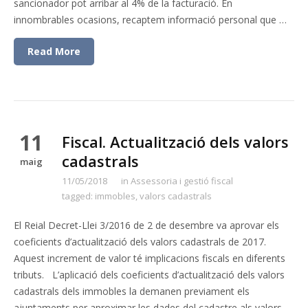
sancionador pot arribar al 4% de la facturació. En
innombrables ocasions, recaptem informació personal que …
Read More
11
Fiscal. Actualització dels valors
cadastrals
maig
11/05/2018
in
Assessoria i gestió fiscal
tagged:
immobles
,
valors cadastrals
El Reial Decret-Llei 3/2016 de 2 de desembre va aprovar els
coeficients d’actualització dels valors cadastrals de 2017.
Aquest increment de valor té implicacions fiscals en diferents
tributs. L’aplicació dels coeficients d’actualització dels valors
cadastrals dels immobles la demanen previament els
ajuntaments per aproximar les dades del cadastre als valors