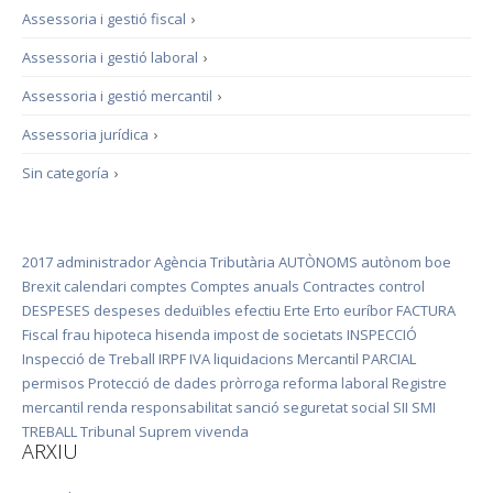
Assessoria i gestió fiscal
›
Assessoria i gestió laboral
›
Assessoria i gestió mercantil
›
Assessoria jurídica
›
Sin categoría
›
2017
administrador
Agència Tributària
AUTÒNOMS
autònom
boe
Brexit
calendari
comptes
Comptes anuals
Contractes
control
DESPESES
despeses deduïbles
efectiu
Erte
Erto
euríbor
FACTURA
Fiscal
frau
hipoteca
hisenda
impost de societats
INSPECCIÓ
Inspecció de Treball
IRPF
IVA
liquidacions
Mercantil
PARCIAL
permisos
Protecció de dades
pròrroga
reforma laboral
Registre
mercantil
renda
responsabilitat
sanció
seguretat social
SII
SMI
TREBALL
Tribunal Suprem
vivenda
ARXIU