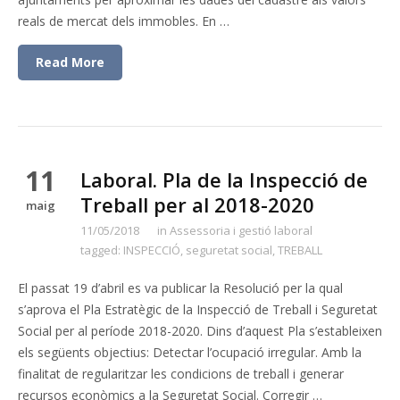
reals de mercat dels immobles. En …
Read More
11
Laboral. Pla de la Inspecció de
Treball per al 2018-2020
maig
11/05/2018
in
Assessoria i gestió laboral
tagged:
INSPECCIÓ
,
seguretat social
,
TREBALL
El passat 19 d’abril es va publicar la Resolució per la qual
s’aprova el Pla Estratègic de la Inspecció de Treball i Seguretat
Social per al període 2018-2020. Dins d’aquest Pla s’estableixen
els següents objectius: Detectar l’ocupació irregular. Amb la
finalitat de regularitzar les condicions de treball i generar
recursos econòmics a la Seguretat Social. Corregir …