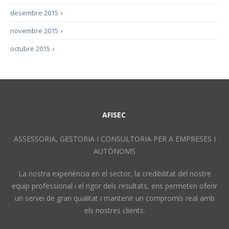
desembre 2015
›
novembre 2015
›
octubre 2015
›
AFISEC
ASSESSORIA, GESTORIA I CONSULTORIA PER A EMPRESES I
AUTÒNOMS
La nostra experiència en el sector, la credibilitat del nostre
equip professional i el rigor dels resultats, ens permeten oferir
un servei de gran qualitat i mantenir un compromís real amb
els nostres clients.