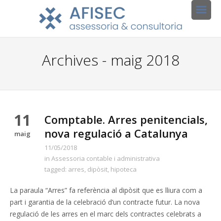
Archives - maig 2018
11
Comptable. Arres penitencials,
nova regulació a Catalunya
maig
11/05/2018
in
Assessoria contable i administrativa
tagged:
arres
,
dipòsit
,
hipoteca
La paraula “Arres” fa referència al dipòsit que es lliura com a
part i garantia de la celebració d’un contracte futur. La nova
regulació de les arres en el marc dels contractes celebrats a