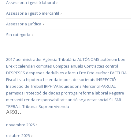
Assessoria i gestió laboral
›
Assessoria i gestió mercantil
›
Assessoria jurídica
›
Sin categoría
›
2017
administrador
Agència Tributària
AUTÒNOMS
autònom
boe
Brexit
calendari
comptes
Comptes anuals
Contractes
control
DESPESES
despeses deduïbles
efectiu
Erte
Erto
euríbor
FACTURA
Fiscal
frau
hipoteca
hisenda
impost de societats
INSPECCIÓ
Inspecció de Treball
IRPF
IVA
liquidacions
Mercantil
PARCIAL
permisos
Protecció de dades
pròrroga
reforma laboral
Registre
mercantil
renda
responsabilitat
sanció
seguretat social
SII
SMI
TREBALL
Tribunal Suprem
vivenda
ARXIU
novembre 2025
›
octubre 2025
›