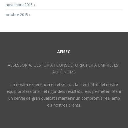
novembre 2015
›
octubre 2015
›
AFISEC
ASSESSORIA, GESTORIA I CONSULTORIA PER A EMPRESES I
AUTÒNOMS
La nostra experiència en el sector, la credibilitat del nostre
equip professional i el rigor dels resultats, ens permeten oferir
un servei de gran qualitat i mantenir un compromís real amb
els nostres clients.