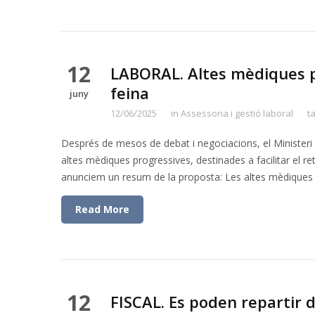
12
LABORAL. Altes mèdiques pr
feina
juny
12/06/2025
in
Assessoria i gestió laboral
t
Després de mesos de debat i negociacions, el Ministeri 
altes mèdiques progressives, destinades a facilitar el re
anunciem un resum de la proposta: Les altes mèdiques 
Read More
12
FISCAL. Es poden repartir d