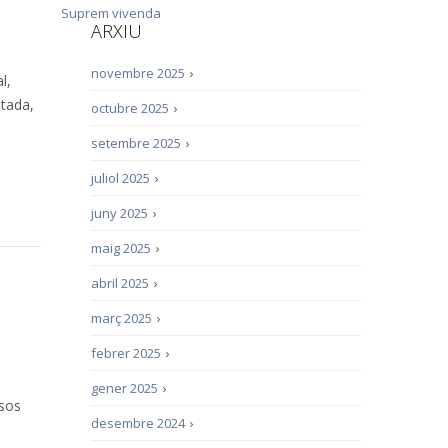
Suprem
vivenda
ARXIU
novembre 2025
›
l,
itada,
octubre 2025
›
setembre 2025
›
juliol 2025
›
juny 2025
›
maig 2025
›
abril 2025
›
març 2025
›
febrer 2025
›
gener 2025
›
esos
desembre 2024
›