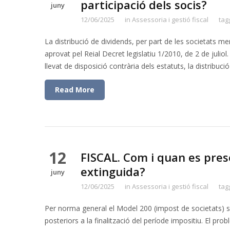
participació dels socis?
juny
12/06/2025
in
Assessoria i gestió fiscal
tag
La distribució de dividends, per part de les societats mer
aprovat pel Reial Decret legislatiu 1/2010, de 2 de juliol.
llevat de disposició contrària dels estatuts, la distribuc
Read More
12
FISCAL. Com i quan es pres
extinguida?
juny
12/06/2025
in
Assessoria i gestió fiscal
tag
Per norma general el Model 200 (impost de societats) s’
posteriors a la finalització del període impositiu. El pr