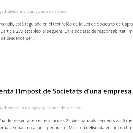
ged:
dividends
,
participació dels socis
cantils, està regulada en el text refós de la Llei de Societats de Capita
 L’article 275 estableix el següent: En la societat de responsabilitat lim
ió de dividends per …
enta l’Impost de Societats d’una empresa
ged:
empresa extinguida
,
l'impost de societats.
ha de presentar en el termini dels 25 dies naturals següents als 6 m
oblema ve quan, en aquest període, el Ministeri d’Hisenda encara no ha