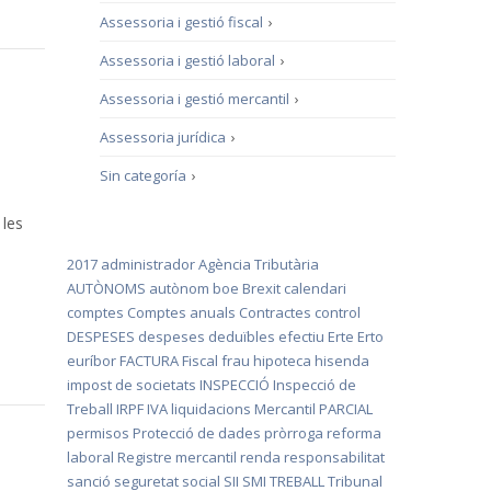
Assessoria i gestió fiscal
›
Assessoria i gestió laboral
›
Assessoria i gestió mercantil
›
Assessoria jurídica
›
Sin categoría
›
 les
2017
administrador
Agència Tributària
AUTÒNOMS
autònom
boe
Brexit
calendari
comptes
Comptes anuals
Contractes
control
DESPESES
despeses deduïbles
efectiu
Erte
Erto
euríbor
FACTURA
Fiscal
frau
hipoteca
hisenda
impost de societats
INSPECCIÓ
Inspecció de
Treball
IRPF
IVA
liquidacions
Mercantil
PARCIAL
permisos
Protecció de dades
pròrroga
reforma
laboral
Registre mercantil
renda
responsabilitat
sanció
seguretat social
SII
SMI
TREBALL
Tribunal