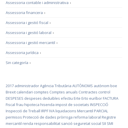
Assessoria contable i administrativa
›
Assessoria financera
›
Assessoria i gestió fiscal
›
Assessoria i gestió laboral
›
Assessoria i gestió mercantil
›
Assessoria jurídica
›
Sin categoría
›
2017
administrador
Agència Tributària
AUTÒNOMS
autònom
boe
Brexit
calendari
comptes
Comptes anuals
Contractes
control
DESPESES
despeses deduïbles
efectiu
Erte
Erto
euríbor
FACTURA
Fiscal
frau
hipoteca
hisenda
impost de societats
INSPECCIÓ
Inspecció de Treball
IRPF
IVA
liquidacions
Mercantil
PARCIAL
permisos
Protecció de dades
pròrroga
reforma laboral
Registre
mercantil
renda
responsabilitat
sanció
seguretat social
SII
SMI