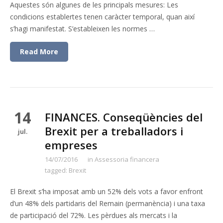
Aquestes són algunes de les principals mesures: Les
condicions establertes tenen caràcter temporal, quan així
s’hagi manifestat. S’estableixen les normes …
Read More
14
FINANCES. Conseqüències del
Brexit per a treballadors i
jul.
empreses
14/07/2016
in
Assessoria financera
tagged:
Brexit
El Brexit s’ha imposat amb un 52% dels vots a favor enfront
d’un 48% dels partidaris del Remain (permanència) i una taxa
de participació del 72%. Les pèrdues als mercats i la