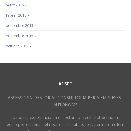
març 2016
›
febrer 2016
›
desembre 2015
›
novembre 2015
›
octubre 2015
›
AFISEC
ASSESSORIA, GESTORIA I CONSULTORIA PER A EMPRESES I
AUTÒNOMS
La nostra experiència en el sector, la credibilitat del nostre
equip professional i el rigor dels resultats, ens permeten oferir