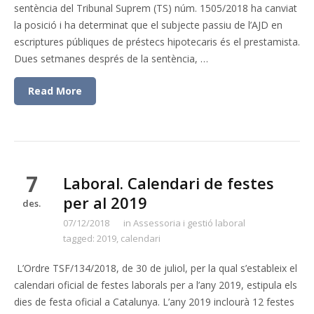
sentència del Tribunal Suprem (TS) núm. 1505/2018 ha canviat
la posició i ha determinat que el subjecte passiu de l’AJD en
escriptures públiques de préstecs hipotecaris és el prestamista.
Dues setmanes després de la sentència, …
Read More
7
Laboral. Calendari de festes
per al 2019
des.
07/12/2018
in
Assessoria i gestió laboral
tagged:
2019
,
calendari
L’Ordre TSF/134/2018, de 30 de juliol, per la qual s’estableix el
calendari oficial de festes laborals per a l’any 2019, estipula els
dies de festa oficial a Catalunya. L’any 2019 inclourà 12 festes