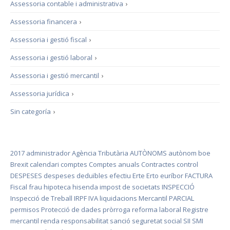
Assessoria contable i administrativa
›
Assessoria financera
›
Assessoria i gestió fiscal
›
Assessoria i gestió laboral
›
Assessoria i gestió mercantil
›
Assessoria jurídica
›
Sin categoría
›
2017
administrador
Agència Tributària
AUTÒNOMS
autònom
boe
Brexit
calendari
comptes
Comptes anuals
Contractes
control
DESPESES
despeses deduïbles
efectiu
Erte
Erto
euríbor
FACTURA
Fiscal
frau
hipoteca
hisenda
impost de societats
INSPECCIÓ
Inspecció de Treball
IRPF
IVA
liquidacions
Mercantil
PARCIAL
permisos
Protecció de dades
pròrroga
reforma laboral
Registre
mercantil
renda
responsabilitat
sanció
seguretat social
SII
SMI