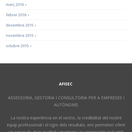
març 2016
›
febrer 2016
›
desembre 2015
›
novembre 2015
›
octubre 2015
›
AFISEC
ASSESSORIA, GESTORIA I CONSULTORIA PER A EMPRESES I
AUTÒNOMS
La nostra experiència en el sector, la credibilitat del nostre
equip professional i el rigor dels resultats, ens permeten oferir
un servei de gran qualitat i mantenir un compromís real amb