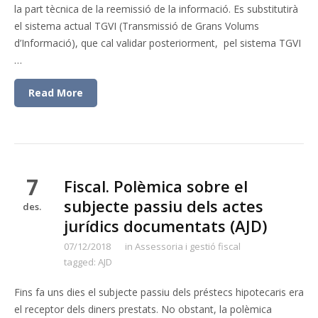
la part tècnica de la reemissió de la informació. Es substitutirà
el sistema actual TGVI (Transmissió de Grans Volums
d’Informació), que cal validar posteriorment, pel sistema TGVI
…
Read More
7
Fiscal. Polèmica sobre el
subjecte passiu dels actes
des.
jurídics documentats (AJD)
07/12/2018
in
Assessoria i gestió fiscal
tagged:
AJD
Fins fa uns dies el subjecte passiu dels préstecs hipotecaris era
el receptor dels diners prestats. No obstant, la polèmica