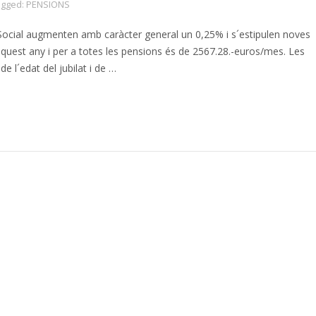
agged:
PENSIONS
 Social augmenten amb caràcter general un 0,25% i s´estipulen noves
uest any i per a totes les pensions és de 2567.28.-euros/mes. Les
e l´edat del jubilat i de …