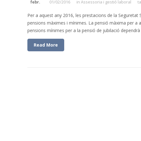
febr.
01/02/2016
in
Assessoria i gestió laboral
t
Per a aquest any 2016, les prestacions de la Seguretat
pensions màximes i mínimes. La pensió màxima per a aq
pensions mínimes per a la pensió de jubilació dependrà d
Read More