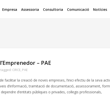
Empresa
Assessoria
Consultoria
Comunicació
Notícies
 l’Emprenedor – PAE
tagged:
CIRCE
,
PAE
facilitar la creació de noves empreses, l’inici efectiu de la seva activ
rveis d’informació, tramitació de documentació, assessorament, form
ependre d’entitats públiques o privades, col·legis professionals,