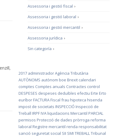
Assessoria i gestió fiscal
›
Assessoria i gestió laboral
›
Assessoria i gestió mercantil
›
Assessoria jurídica
›
Sin categoría
›
nzill,
2017
administrador
Agència Tributària
AUTÒNOMS
autònom
boe
Brexit
calendari
comptes
Comptes anuals
Contractes
control
DESPESES
despeses deduïbles
efectiu
Erte
Erto
euríbor
FACTURA
Fiscal
frau
hipoteca
hisenda
impost de societats
INSPECCIÓ
Inspecció de
Treball
IRPF
IVA
liquidacions
Mercantil
PARCIAL
permisos
Protecció de dades
pròrroga
reforma
laboral
Registre mercantil
renda
responsabilitat
sanció
seguretat social
SII
SMI
TREBALL
Tribunal