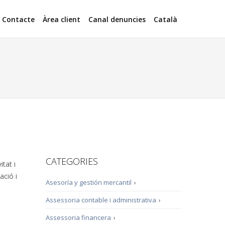
Contacte
Àrea client
Canal denuncies
Català
CATEGORIES
itat i
ació i
Asesoría y gestión mercantil
›
Assessoria contable i administrativa
›
Assessoria financera
›