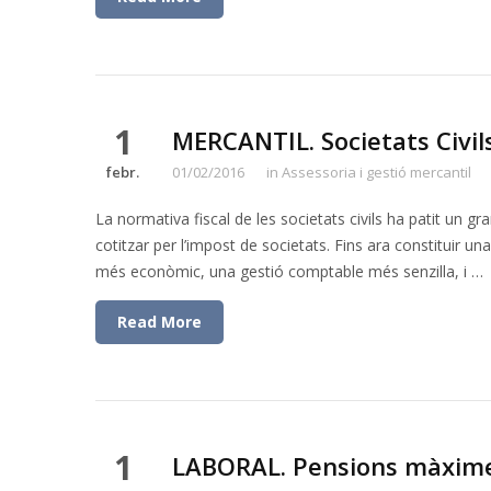
1
MERCANTIL. Societats Civil
febr.
01/02/2016
in
Assessoria i gestió mercantil
La normativa fiscal de les societats civils ha patit un g
cotitzar per l’impost de societats. Fins ara constituir u
més econòmic, una gestió comptable més senzilla, i …
Read More
1
LABORAL. Pensions màxime