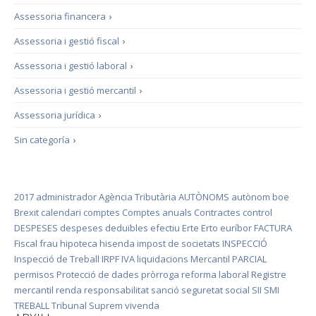
Assessoria financera
›
Assessoria i gestió fiscal
›
Assessoria i gestió laboral
›
Assessoria i gestió mercantil
›
Assessoria jurídica
›
Sin categoría
›
2017
administrador
Agència Tributària
AUTÒNOMS
autònom
boe
Brexit
calendari
comptes
Comptes anuals
Contractes
control
DESPESES
despeses deduïbles
efectiu
Erte
Erto
euríbor
FACTURA
Fiscal
frau
hipoteca
hisenda
impost de societats
INSPECCIÓ
Inspecció de Treball
IRPF
IVA
liquidacions
Mercantil
PARCIAL
permisos
Protecció de dades
pròrroga
reforma laboral
Registre
mercantil
renda
responsabilitat
sanció
seguretat social
SII
SMI
TREBALL
Tribunal Suprem
vivenda