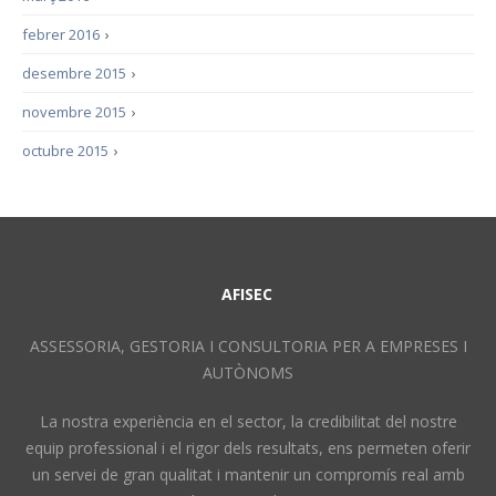
febrer 2016
›
desembre 2015
›
novembre 2015
›
octubre 2015
›
AFISEC
ASSESSORIA, GESTORIA I CONSULTORIA PER A EMPRESES I
AUTÒNOMS
La nostra experiència en el sector, la credibilitat del nostre
equip professional i el rigor dels resultats, ens permeten oferir
un servei de gran qualitat i mantenir un compromís real amb