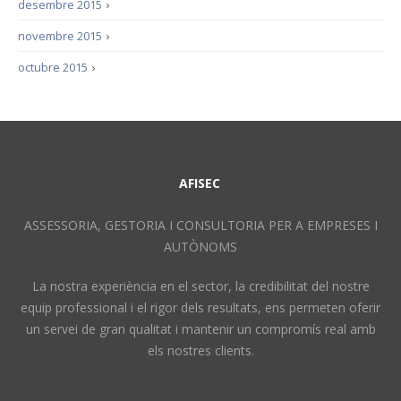
desembre 2015
›
novembre 2015
›
octubre 2015
›
AFISEC
ASSESSORIA, GESTORIA I CONSULTORIA PER A EMPRESES I
AUTÒNOMS
La nostra experiència en el sector, la credibilitat del nostre
equip professional i el rigor dels resultats, ens permeten oferir
un servei de gran qualitat i mantenir un compromís real amb
els nostres clients.