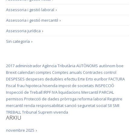
Assessoria i gestió laboral
›
Assessoria i gestió mercantil
›
Assessoria jurídica
›
Sin categoría
›
2017
administrador
Agència Tributària
AUTÒNOMS
autònom
boe
Brexit
calendari
comptes
Comptes anuals
Contractes
control
DESPESES
despeses deduïbles
efectiu
Erte
Erto
euríbor
FACTURA
Fiscal
frau
hipoteca
hisenda
impost de societats
INSPECCIÓ
Inspecció de Treball
IRPF
IVA
liquidacions
Mercantil
PARCIAL
permisos
Protecció de dades
pròrroga
reforma laboral
Registre
mercantil
renda
responsabilitat
sanció
seguretat social
SII
SMI
TREBALL
Tribunal Suprem
vivenda
ARXIU
novembre 2025
›