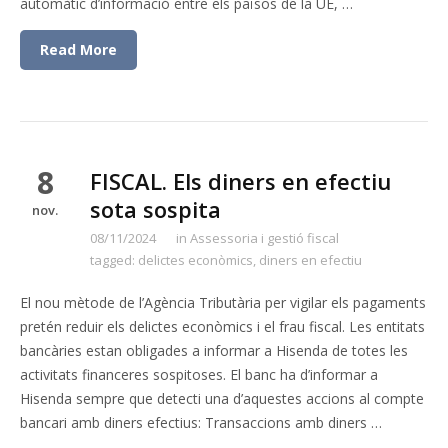
automàtic d’informació entre els països de la UE, …
Read More
8
FISCAL. Els diners en efectiu
sota sospita
nov.
08/11/2024
in
Assessoria i gestió fiscal
tagged:
delictes econòmics
,
diners en efectiu
El nou mètode de l’Agència Tributària per vigilar els pagaments
pretén reduir els delictes econòmics i el frau fiscal. Les entitats
bancàries estan obligades a informar a Hisenda de totes les
activitats financeres sospitoses. El banc ha d’informar a
Hisenda sempre que detecti una d’aquestes accions al compte
bancari amb diners efectius: Transaccions amb diners …