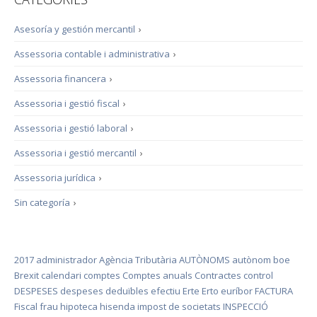
Asesoría y gestión mercantil
›
Assessoria contable i administrativa
›
Assessoria financera
›
Assessoria i gestió fiscal
›
Assessoria i gestió laboral
›
Assessoria i gestió mercantil
›
Assessoria jurídica
›
Sin categoría
›
2017
administrador
Agència Tributària
AUTÒNOMS
autònom
boe
Brexit
calendari
comptes
Comptes anuals
Contractes
control
DESPESES
despeses deduïbles
efectiu
Erte
Erto
euríbor
FACTURA
Fiscal
frau
hipoteca
hisenda
impost de societats
INSPECCIÓ