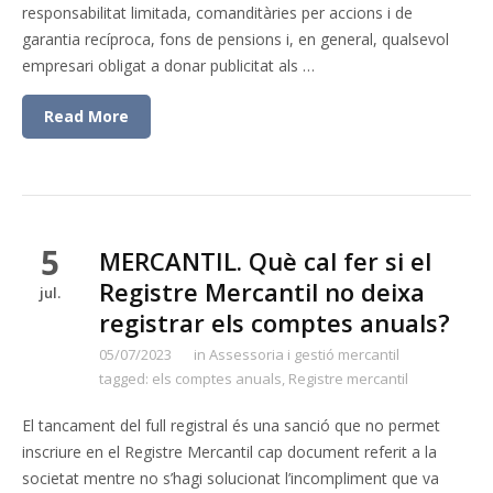
responsabilitat limitada, comanditàries per accions i de
garantia recíproca, fons de pensions i, en general, qualsevol
empresari obligat a donar publicitat als …
Read More
5
MERCANTIL. Què cal fer si el
Registre Mercantil no deixa
jul.
registrar els comptes anuals?
05/07/2023
in
Assessoria i gestió mercantil
tagged:
els comptes anuals
,
Registre mercantil
El tancament del full registral és una sanció que no permet
inscriure en el Registre Mercantil cap document referit a la
societat mentre no s’hagi solucionat l’incompliment que va