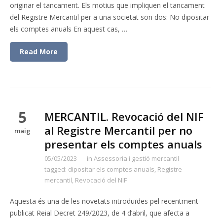
originar el tancament. Els motius que impliquen el tancament
del Registre Mercantil per a una societat son dos: No dipositar
els comptes anuals En aquest cas, …
Read More
5
MERCANTIL. Revocació del NIF
al Registre Mercantil per no
maig
presentar els comptes anuals
05/05/2023
in
Assessoria i gestió mercantil
tagged:
dipositar els comptes anuals
,
Registre
mercantil
,
Revocació del NIF
Aquesta és una de les novetats introduïdes pel recentment
publicat Reial Decret 249/2023, de 4 d’abril, que afecta a