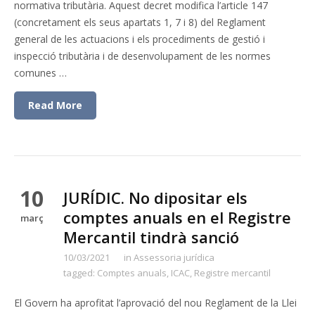
normativa tributària. Aquest decret modifica l’article 147
(concretament els seus apartats 1, 7 i 8) del Reglament
general de les actuacions i els procediments de gestió i
inspecció tributària i de desenvolupament de les normes
comunes …
Read More
10
JURÍDIC. No dipositar els
comptes anuals en el Registre
març
Mercantil tindrà sanció
10/03/2021
in
Assessoria jurídica
tagged:
Comptes anuals
,
ICAC
,
Registre mercantil
El Govern ha aprofitat l’aprovació del nou Reglament de la Llei