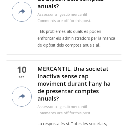
anuals?
Assessoria i gestió mercantil
Comments are off for this post.
Els problemes als quals es poden
enfrontar els administradors per la manca
de dipòsit dels comptes anuals al...
10
MERCANTIL. Una societat
inactiva sense cap
set.
moviment durant l'any ha
de presentar comptes
anuals?
Assessoria i gestió mercantil
Comments are off for this post.
La resposta és sí. Totes les societats,