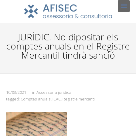
JURÍDIC. No dipositar els
comptes anuals en el Registre
Mercantil tindrà sanció
10/03/2021
in
Assessoria jurídica
tagged:
Comptes anuals
,
ICAC
,
Registre mercantil