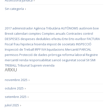
Assessoria jurídica
›
Sin categoría
›
2017
administrador
Agència Tributària
AUTÒNOMS
autònom
boe
Brexit
calendari
comptes
Comptes anuals
Contractes
control
DESPESES
despeses deduïbles
efectiu
Erte
Erto
euríbor
FACTURA
Fiscal
frau
hipoteca
hisenda
impost de societats
INSPECCIÓ
Inspecció de Treball
IRPF
IVA
liquidacions
Mercantil
PARCIAL
permisos
Protecció de dades
pròrroga
reforma laboral
Registre
mercantil
renda
responsabilitat
sanció
seguretat social
SII
SMI
TREBALL
Tribunal Suprem
vivenda
ARXIU
novembre 2025
›
octubre 2025
›
setembre 2025
›
juliol 2025
›