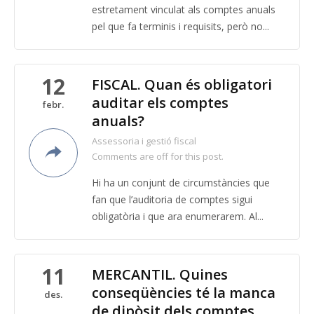
estretament vinculat als comptes anuals
pel que fa terminis i requisits, però no...
12
FISCAL. Quan és obligatori
auditar els comptes
febr.
anuals?
Assessoria i gestió fiscal
Comments are off for this post.
Hi ha un conjunt de circumstàncies que
fan que l’auditoria de comptes sigui
obligatòria i que ara enumerarem. Al...
11
MERCANTIL. Quines
conseqüències té la manca
des.
de dipòsit dels comptes