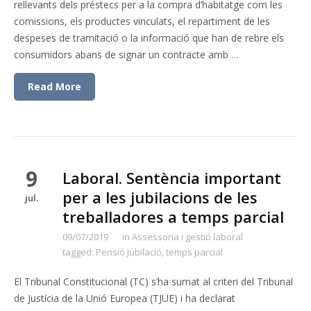
rellevants dels préstecs per a la compra d’habitatge com les
comissions, els productes vinculats, el repartiment de les
despeses de tramitació o la informació que han de rebre els
consumidors abans de signar un contracte amb …
Read More
9
Laboral. Sentència important
per a les jubilacions de les
jul.
treballadores a temps parcial
09/07/2019
in
Assessoria i gestió laboral
tagged:
Pensió Jubilació
,
temps parcial
El Tribunal Constitucional (TC) s’ha sumat al criteri del Tribunal
de Justícia de la Unió Europea (TJUE) i ha declarat