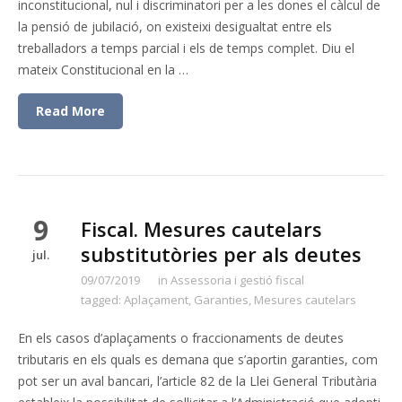
inconstitucional, nul i discriminatori per a les dones el càlcul de
la pensió de jubilació, on existeixi desigualtat entre els
treballadors a temps parcial i els de temps complet. Diu el
mateix Constitucional en la …
Read More
9
Fiscal. Mesures cautelars
substitutòries per als deutes
jul.
09/07/2019
in
Assessoria i gestió fiscal
tagged:
Aplaçament
,
Garanties
,
Mesures cautelars
En els casos d’aplaçaments o fraccionaments de deutes
tributaris en els quals es demana que s’aportin garanties, com
pot ser un aval bancari, l’article 82 de la Llei General Tributària