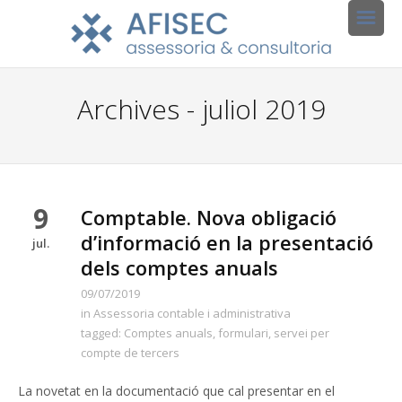
Archives - juliol 2019
9
Comptable. Nova obligació
d’informació en la presentació
jul.
dels comptes anuals
09/07/2019
in
Assessoria contable i administrativa
tagged:
Comptes anuals
,
formulari
,
servei per
compte de tercers
La novetat en la documentació que cal presentar en el