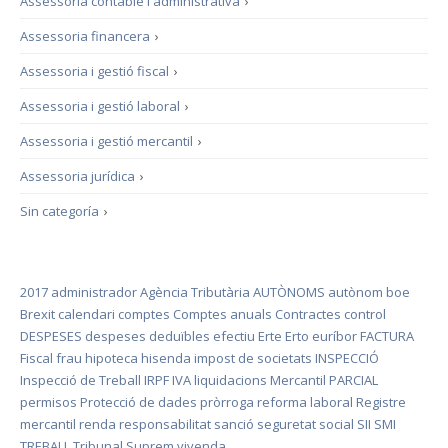
Assessoria contable i administrativa
›
Assessoria financera
›
Assessoria i gestió fiscal
›
Assessoria i gestió laboral
›
Assessoria i gestió mercantil
›
Assessoria jurídica
›
Sin categoría
›
2017
administrador
Agència Tributària
AUTÒNOMS
autònom
boe
Brexit
calendari
comptes
Comptes anuals
Contractes
control
DESPESES
despeses deduïbles
efectiu
Erte
Erto
euríbor
FACTURA
Fiscal
frau
hipoteca
hisenda
impost de societats
INSPECCIÓ
Inspecció de Treball
IRPF
IVA
liquidacions
Mercantil
PARCIAL
permisos
Protecció de dades
pròrroga
reforma laboral
Registre
mercantil
renda
responsabilitat
sanció
seguretat social
SII
SMI
TREBALL
Tribunal Suprem
vivenda