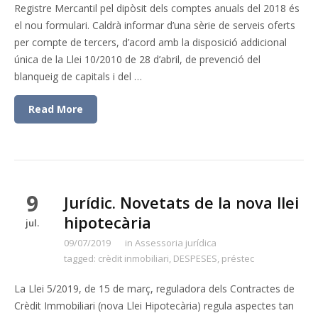
Registre Mercantil pel dipòsit dels comptes anuals del 2018 és
el nou formulari. Caldrà informar d’una sèrie de serveis oferts
per compte de tercers, d’acord amb la disposició addicional
única de la Llei 10/2010 de 28 d’abril, de prevenció del
blanqueig de capitals i del …
Read More
9
Jurídic. Novetats de la nova llei
hipotecària
jul.
09/07/2019
in
Assessoria jurídica
tagged:
crèdit inmobiliari
,
DESPESES
,
préstec
La Llei 5/2019, de 15 de març, reguladora dels Contractes de
Crèdit Immobiliari (nova Llei Hipotecària) regula aspectes tan