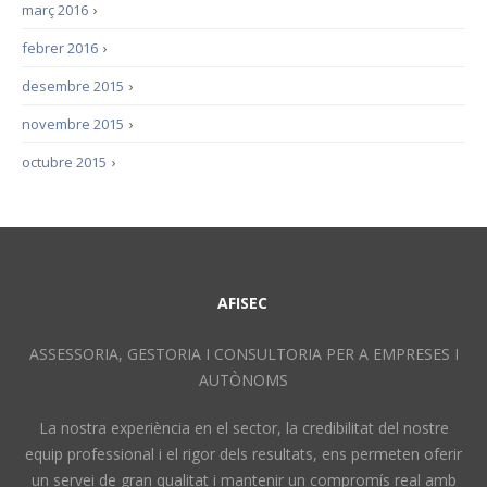
març 2016
›
febrer 2016
›
desembre 2015
›
novembre 2015
›
octubre 2015
›
AFISEC
ASSESSORIA, GESTORIA I CONSULTORIA PER A EMPRESES I
AUTÒNOMS
La nostra experiència en el sector, la credibilitat del nostre
equip professional i el rigor dels resultats, ens permeten oferir
un servei de gran qualitat i mantenir un compromís real amb