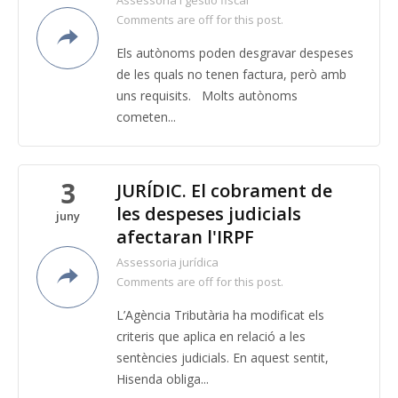
Assessoria i gestió fiscal
Comments are off for this post.
Els autònoms poden desgravar despeses
de les quals no tenen factura, però amb
uns requisits. Molts autònoms
cometen...
3
JURÍDIC. El cobrament de
les despeses judicials
juny
afectaran l'IRPF
Assessoria jurídica
Comments are off for this post.
L’Agència Tributària ha modificat els
criteris que aplica en relació a les
sentències judicials. En aquest sentit,
Hisenda obliga...