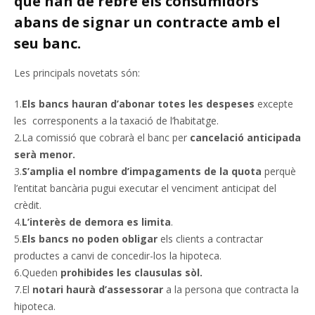
que han de rebre els consumidors
abans de signar un contracte amb el
seu banc.
Les principals novetats són:
1.
Els bancs hauran d’abonar totes les despeses
excepte
les corresponents a la taxació de l’habitatge.
2.La comissió que cobrarà el banc per
cancelació anticipada
serà menor.
3.
S’amplia el nombre d’impagaments de la quota
perquè
l’entitat bancària pugui executar el venciment anticipat del
crèdit.
4.
L’interès de demora es limita
.
5.
Els bancs no poden obligar
els clients a contractar
productes a canvi de concedir-los la hipoteca.
6.Queden
prohibides les clausulas sòl.
7.El
notari haurà d’assessorar
a la persona que contracta la
hipoteca.