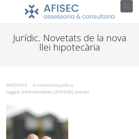
Jurídic. Novetats de la nova
llei hipotecària
09/07/2019
in
Assessoria jurídica
tagged:
crèdit inmobiliari
,
DESPESES
,
préstec