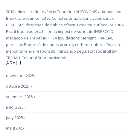
2017
administrador
Agència Tributària
AUTÒNOMS
autònom
boe
Brexit
calendari
comptes
Comptes anuals
Contractes
control
DESPESES
despeses deduïbles
efectiu
Erte
Erto
euríbor
FACTURA
Fiscal
frau
hipoteca
hisenda
impost de societats
INSPECCIÓ
Inspecció de Treball
IRPF
IVA
liquidacions
Mercantil
PARCIAL
permisos
Protecció de dades
pròrroga
reforma laboral
Registre
mercantil
renda
responsabilitat
sanció
seguretat social
SII
SMI
TREBALL
Tribunal Suprem
vivenda
ARXIU
novembre 2025
›
octubre 2025
›
setembre 2025
›
juliol 2025
›
juny 2025
›
maig 2025
›