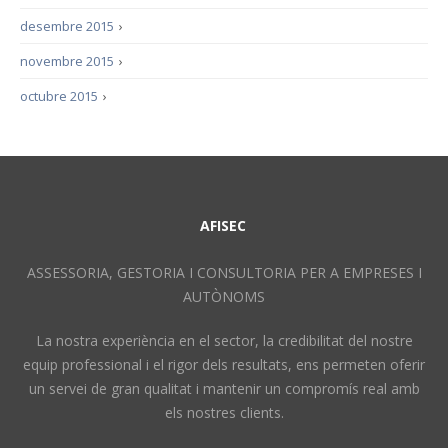
desembre 2015
›
novembre 2015
›
octubre 2015
›
AFISEC
ASSESSORIA, GESTORIA I CONSULTORIA PER A EMPRESES I
AUTÒNOMS
La nostra experiència en el sector, la credibilitat del nostre
equip professional i el rigor dels resultats, ens permeten oferir
un servei de gran qualitat i mantenir un compromís real amb
els nostres clients.