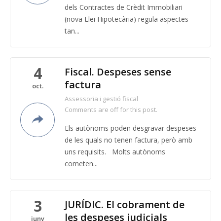
dels Contractes de Crèdit Immobiliari
(nova Llei Hipotecària) regula aspectes
tan...
4
Fiscal. Despeses sense
factura
oct.
Assessoria i gestió fiscal
Comments are off for this post.
Els autònoms poden desgravar despeses
de les quals no tenen factura, però amb
uns requisits. Molts autònoms
cometen...
3
JURÍDIC. El cobrament de
les despeses judicials
juny