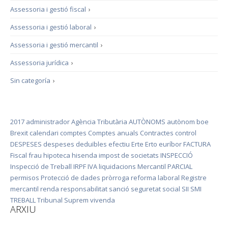
Assessoria i gestió fiscal
›
Assessoria i gestió laboral
›
Assessoria i gestió mercantil
›
Assessoria jurídica
›
Sin categoría
›
2017
administrador
Agència Tributària
AUTÒNOMS
autònom
boe
Brexit
calendari
comptes
Comptes anuals
Contractes
control
DESPESES
despeses deduïbles
efectiu
Erte
Erto
euríbor
FACTURA
Fiscal
frau
hipoteca
hisenda
impost de societats
INSPECCIÓ
Inspecció de Treball
IRPF
IVA
liquidacions
Mercantil
PARCIAL
permisos
Protecció de dades
pròrroga
reforma laboral
Registre
mercantil
renda
responsabilitat
sanció
seguretat social
SII
SMI
TREBALL
Tribunal Suprem
vivenda
ARXIU