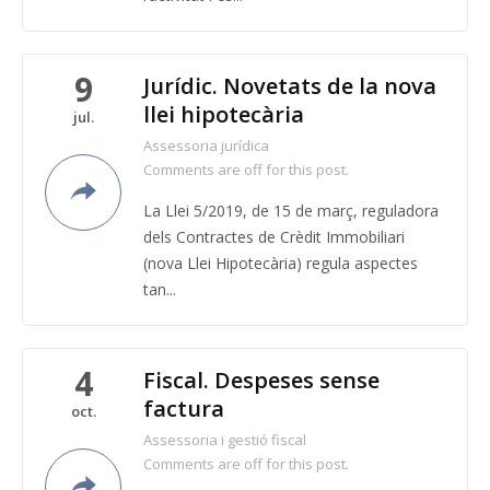
9
Jurídic. Novetats de la nova
llei hipotecària
jul.
Assessoria jurídica
Comments are off for this post.
La Llei 5/2019, de 15 de març, reguladora
dels Contractes de Crèdit Immobiliari
(nova Llei Hipotecària) regula aspectes
tan...
4
Fiscal. Despeses sense
factura
oct.
Assessoria i gestió fiscal
Comments are off for this post.