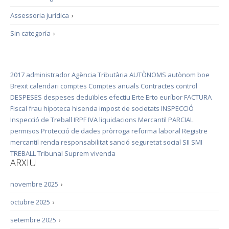
Assessoria jurídica
›
Sin categoría
›
2017
administrador
Agència Tributària
AUTÒNOMS
autònom
boe
Brexit
calendari
comptes
Comptes anuals
Contractes
control
DESPESES
despeses deduïbles
efectiu
Erte
Erto
euríbor
FACTURA
Fiscal
frau
hipoteca
hisenda
impost de societats
INSPECCIÓ
Inspecció de Treball
IRPF
IVA
liquidacions
Mercantil
PARCIAL
permisos
Protecció de dades
pròrroga
reforma laboral
Registre
mercantil
renda
responsabilitat
sanció
seguretat social
SII
SMI
TREBALL
Tribunal Suprem
vivenda
ARXIU
novembre 2025
›
octubre 2025
›
setembre 2025
›