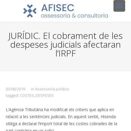
JURÍDIC. El cobrament de les
despeses judicials afectaran
l’IRPF
03/06/2016
in
Assessoria jurídica
tagged:
COSTES
,
DESPESES
L’Agència Tributària ha modificat els criteris que aplica en
relació a les sentències judicials. En aquest sentit, Hisenda
obliga a declarar l’import total de les costes cobrades de la
part contrària en un judici.