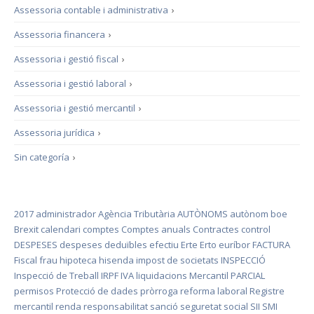
Assessoria contable i administrativa
›
Assessoria financera
›
Assessoria i gestió fiscal
›
Assessoria i gestió laboral
›
Assessoria i gestió mercantil
›
Assessoria jurídica
›
Sin categoría
›
2017
administrador
Agència Tributària
AUTÒNOMS
autònom
boe
Brexit
calendari
comptes
Comptes anuals
Contractes
control
DESPESES
despeses deduïbles
efectiu
Erte
Erto
euríbor
FACTURA
Fiscal
frau
hipoteca
hisenda
impost de societats
INSPECCIÓ
Inspecció de Treball
IRPF
IVA
liquidacions
Mercantil
PARCIAL
permisos
Protecció de dades
pròrroga
reforma laboral
Registre
mercantil
renda
responsabilitat
sanció
seguretat social
SII
SMI