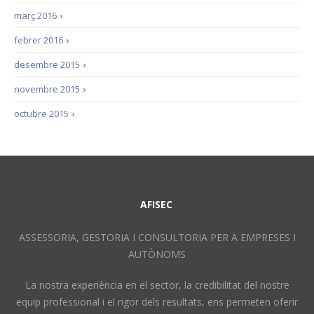
març 2016
›
febrer 2016
›
desembre 2015
›
novembre 2015
›
octubre 2015
›
AFISEC
ASSESSORIA, GESTORIA I CONSULTORIA PER A EMPRESES I
AUTÒNOMS
La nostra experiència en el sector, la credibilitat del nostre
equip professional i el rigor dels resultats, ens permeten oferir