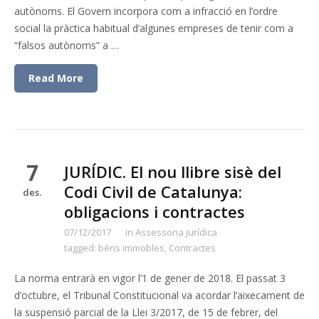
autònoms. El Govern incorpora com a infracció en l’ordre
social la pràctica habitual d’algunes empreses de tenir com a
“falsos autònoms” a …
Read More
7
JURÍDIC. El nou llibre sisè del
Codi Civil de Catalunya:
des.
obligacions i contractes
07/12/2017
in
Assessoria jurídica
tagged:
béns immobles
,
Contractes
La norma entrarà en vigor l’1 de gener de 2018. El passat 3
d’octubre, el Tribunal Constitucional va acordar l’aixecament de
la suspensió parcial de la Llei 3/2017, de 15 de febrer, del