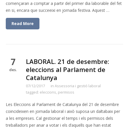
començaran a comptar a partir del primer dia laborable del fet
en si, encara que succeeixi en jornada festiva. Aquest …
Read More
7
LABORAL. 21 de desembre:
eleccions al Parlament de
des.
Catalunya
07/12/2017
in
Assessoria i gestió laboral
tagged:
eleccions
,
permisos
Les Eleccions al Parlament de Catalunya del 21 de desembre
coincideixen en jornada laboral i això suposa un daltabaix per
a les empreses. Cal gestionar el temps i els permisos dels
treballadors per anar a votar i els d’aquells que han estat