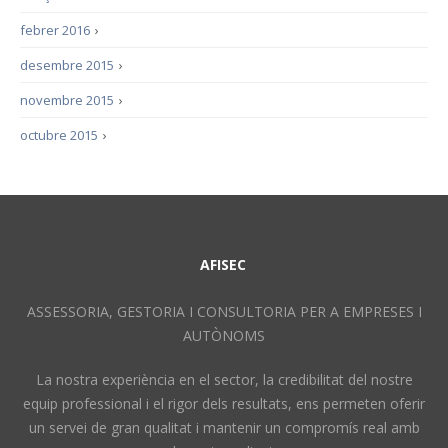
febrer 2016
›
desembre 2015
›
novembre 2015
›
octubre 2015
›
AFISEC
ASSESSORIA, GESTORIA I CONSULTORIA PER A EMPRESES I
AUTÒNOMS
La nostra experiència en el sector, la credibilitat del nostre
equip professional i el rigor dels resultats, ens permeten oferir
un servei de gran qualitat i mantenir un compromís real amb