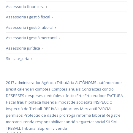
Assessoria financera
›
Assessoria i gestió fiscal
›
Assessoria i gestió laboral
›
Assessoria i gestió mercantil
›
Assessoria jurídica
›
Sin categoría
›
2017
administrador
Agència Tributària
AUTÒNOMS
autònom
boe
Brexit
calendari
comptes
Comptes anuals
Contractes
control
DESPESES
despeses deduïbles
efectiu
Erte
Erto
euríbor
FACTURA
Fiscal
frau
hipoteca
hisenda
impost de societats
INSPECCIÓ
Inspecció de Treball
IRPF
IVA
liquidacions
Mercantil
PARCIAL
permisos
Protecció de dades
pròrroga
reforma laboral
Registre
mercantil
renda
responsabilitat
sanció
seguretat social
SII
SMI
TREBALL
Tribunal Suprem
vivenda