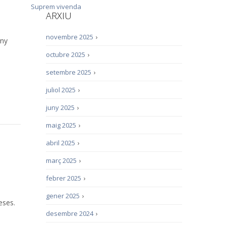
Suprem
vivenda
ARXIU
novembre 2025
›
any
octubre 2025
›
setembre 2025
›
juliol 2025
›
juny 2025
›
maig 2025
›
abril 2025
›
març 2025
›
febrer 2025
›
gener 2025
›
eses.
desembre 2024
›