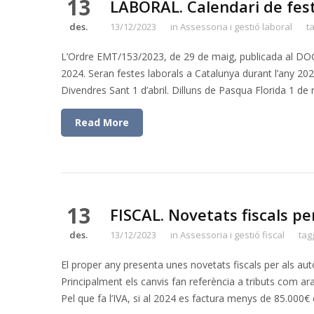
13
LABORAL. Calendari de fest
des.
13/12/2023
in
Assessoria i gestió laboral
t
L’Ordre EMT/153/2023, de 29 de maig, publicada al DOGC e
2024. Seran festes laborals a Catalunya durant l’any 202
Divendres Sant 1 d’abril. Dilluns de Pasqua Florida 1 de
Read More
13
FISCAL. Novetats fiscals p
des.
13/12/2023
in
Assessoria i gestió fiscal
tag
El proper any presenta unes novetats fiscals per als a
Principalment els canvis fan referència a tributs com ar
Pel que fa l’IVA, si al 2024 es factura menys de 85.000