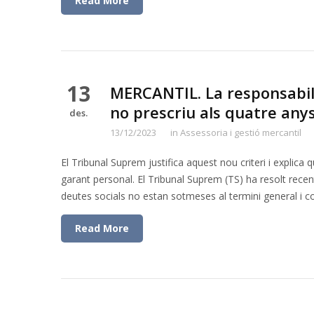
Read More
13
MERCANTIL. La responsabili
no prescriu als quatre any
des.
13/12/2023
in
Assessoria i gestió mercantil
El Tribunal Suprem justifica aquest nou criteri i explica q
garant personal. El Tribunal Suprem (TS) ha resolt rece
deutes socials no estan sotmeses al termini general i 
Read More