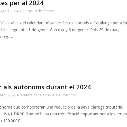
es per al 2024
agged:
2024
,
Calendari de festes
stableix el calendari oficial de festes laborals a Catalunya per a l’
4 les següents: 1 de gener. Cap d’any 6 de gener. Reis 29 de març.
 maig. …
er als autònoms durant el 2024
ged:
2024
,
Novetats fiscals per als autònoms
utònoms que comportaran una reducció de la seva càrrega tributària.
a: l’IVA i l’IRPF. També hi ha una modificació important per a les empr
€ o 100.000€ …