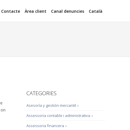
Contacte
Àrea client
Canal denuncies
Català
CATEGORIES
re
Asesoría y gestión mercantil
›
s on
Assessoria contable i administrativa
›
Assessoria financera
›