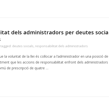
tat dels administradors per deutes social
s
tagged:
deutes socials
,
responsabilitat dels administradors
ue la voluntat de la llei és col·locar a l’administrador en una posició de
ntment que les accions de responsabilitat enfront dels administradors
comú de prescripció de quatre …