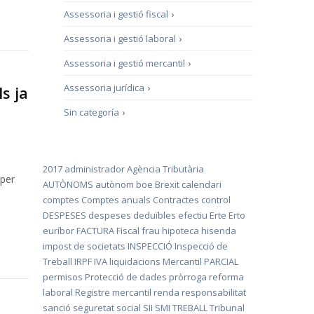
Assessoria i gestió fiscal
›
Assessoria i gestió laboral
›
Assessoria i gestió mercantil
›
Assessoria jurídica
›
s ja
Sin categoría
›
2017
administrador
Agència Tributària
 per
AUTÒNOMS
autònom
boe
Brexit
calendari
comptes
Comptes anuals
Contractes
control
DESPESES
despeses deduïbles
efectiu
Erte
Erto
euríbor
FACTURA
Fiscal
frau
hipoteca
hisenda
impost de societats
INSPECCIÓ
Inspecció de
Treball
IRPF
IVA
liquidacions
Mercantil
PARCIAL
permisos
Protecció de dades
pròrroga
reforma
laboral
Registre mercantil
renda
responsabilitat
sanció
seguretat social
SII
SMI
TREBALL
Tribunal