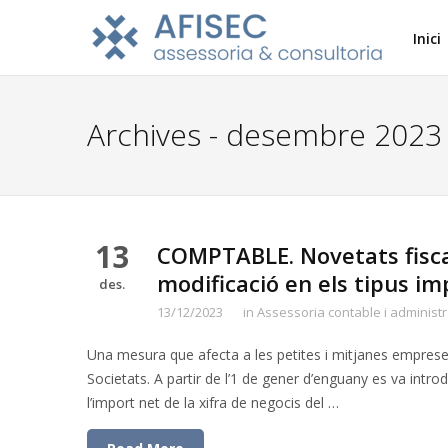
Inici
Archives - desembre 2023
13
COMPTABLE. Novetats fiscal
modificació en els tipus im
des.
13/12/2023
in
Assessoria contable i administr
Una mesura que afecta a les petites i mitjanes empreses 
Societats. A partir de l’1 de gener d’enguany es va intro
l’import net de la xifra de negocis del …