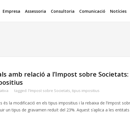
Empresa
Assessoria
Consultoria
Comunicació
Notícies
s amb relació a l’Impost sobre Societats:
positius
ativa
tagged:
l'Impost sobre Societats
,
tipus impositius
és la modificació en els tipus impositius i la rebaixa de l’Impost sob
duir un tipus de gravamen reduït del 23%. Aquest s’aplica a les entitat