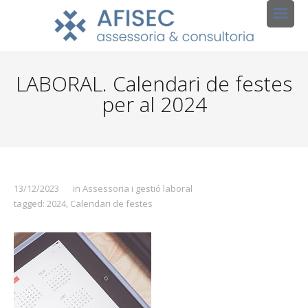
LABORAL. Calendari de festes
per al 2024
13/12/2023
in
Assessoria i gestió laboral
tagged:
2024
,
Calendari de festes