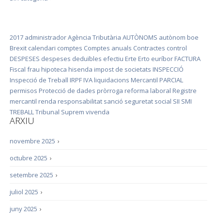
2017
administrador
Agència Tributària
AUTÒNOMS
autònom
boe
Brexit
calendari
comptes
Comptes anuals
Contractes
control
DESPESES
despeses deduïbles
efectiu
Erte
Erto
euríbor
FACTURA
Fiscal
frau
hipoteca
hisenda
impost de societats
INSPECCIÓ
Inspecció de Treball
IRPF
IVA
liquidacions
Mercantil
PARCIAL
permisos
Protecció de dades
pròrroga
reforma laboral
Registre
mercantil
renda
responsabilitat
sanció
seguretat social
SII
SMI
TREBALL
Tribunal Suprem
vivenda
ARXIU
novembre 2025
›
octubre 2025
›
setembre 2025
›
juliol 2025
›
juny 2025
›