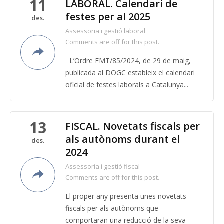
11
LABORAL. Calendari de
festes per al 2025
des.
Assessoria i gestió laboral
Comments are off for this post.
L’Ordre EMT/85/2024, de 29 de maig,
publicada al DOGC estableix el calendari
oficial de festes laborals a Catalunya...
13
FISCAL. Novetats fiscals per
als autònoms durant el
des.
2024
Assessoria i gestió fiscal
Comments are off for this post.
El proper any presenta unes novetats
fiscals per als autònoms que
comportaran una reducció de la seva