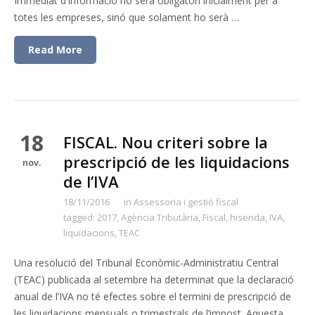
Immediat d’Informació no serà obligatori inicialment per a
totes les empreses, sinó que solament ho serà …
Read More
18
FISCAL. Nou criteri sobre la
prescripció de les liquidacions
nov.
de l’IVA
18/11/2016
in
Assessoria i gestió fiscal
tagged:
2017
,
Agència Tributària
,
Fiscal
,
hisenda
,
IVA
,
liquidacions
,
TEAC
Una resolució del Tribunal Econòmic-Administratiu Central
(TEAC) publicada al setembre ha determinat que la declaració
anual de l’IVA no té efectes sobre el termini de prescripció de
les liquidacions mensuals o trimestrals de l’impost. Aquesta