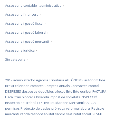
Assessoria contable i administrativa
›
Assessoria financera
›
Assessoria i gestió fiscal
›
Assessoria i gestió laboral
›
Assessoria i gestió mercantil
›
Assessoria jurídica
›
Sin categoría
›
2017
administrador
Agència Tributària
AUTÒNOMS
autònom
boe
Brexit
calendari
comptes
Comptes anuals
Contractes
control
DESPESES
despeses deduïbles
efectiu
Erte
Erto
euríbor
FACTURA
Fiscal
frau
hipoteca
hisenda
impost de societats
INSPECCIÓ
Inspecció de Treball
IRPF
IVA
liquidacions
Mercantil
PARCIAL
permisos
Protecció de dades
pròrroga
reforma laboral
Registre
mercantil
renda
responsabilitat
sanció
seguretat social
SII
SMI