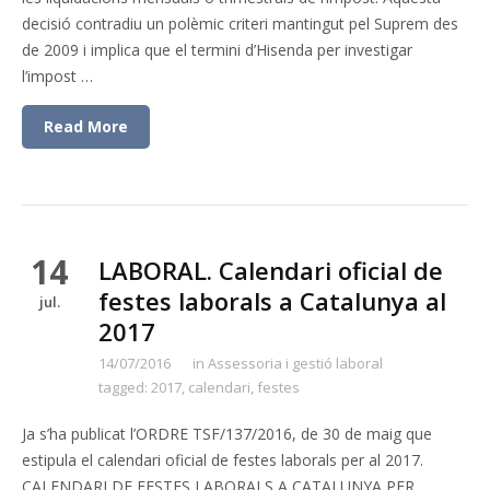
decisió contradiu un polèmic criteri mantingut pel Suprem des
de 2009 i implica que el termini d’Hisenda per investigar
l’impost …
Read More
14
LABORAL. Calendari oficial de
festes laborals a Catalunya al
jul.
2017
14/07/2016
in
Assessoria i gestió laboral
tagged:
2017
,
calendari
,
festes
Ja s’ha publicat l’ORDRE TSF/137/2016, de 30 de maig que
estipula el calendari oficial de festes laborals per al 2017.
CALENDARI DE FESTES LABORALS A CATALUNYA PER