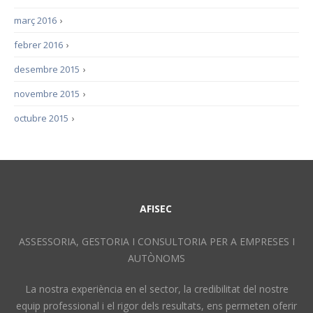
març 2016
›
febrer 2016
›
desembre 2015
›
novembre 2015
›
octubre 2015
›
AFISEC
ASSESSORIA, GESTORIA I CONSULTORIA PER A EMPRESES I
AUTÒNOMS
La nostra experiència en el sector, la credibilitat del nostre
equip professional i el rigor dels resultats, ens permeten oferir