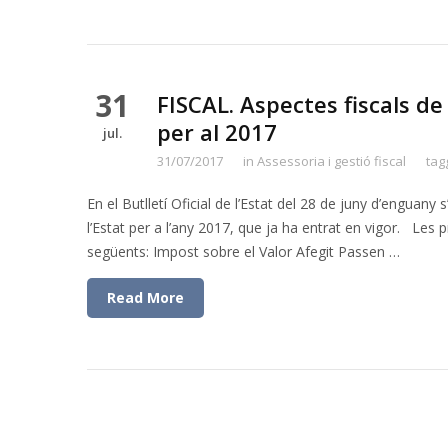
31
FISCAL. Aspectes fiscals de
per al 2017
jul.
31/07/2017
in
Assessoria i gestió fiscal
tag
En el Butlletí Oficial de l’Estat del 28 de juny d’enguany
l’Estat per a l’any 2017, que ja ha entrat en vigor. Les 
següents: Impost sobre el Valor Afegit Passen …
Read More