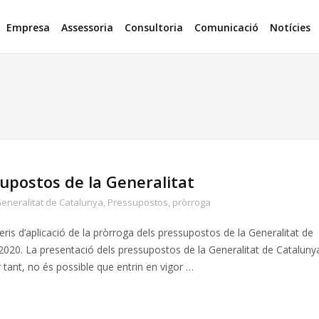
Empresa
Assessoria
Consultoria
Comunicació
Notícies
supostos de la Generalitat
eneralitat de Catalunya
,
Pressupostos
,
pròrroga
ris d’aplicació de la pròrroga dels pressupostos de la Generalitat de
 2020. La presentació dels pressupostos de la Generalitat de Cataluny
 tant, no és possible que entrin en vigor …