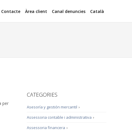
Contacte
Àrea client
Canal denuncies
Català
CATEGORIES
a per
Asesoría y gestión mercantil
›
Assessoria contable i administrativa
›
Assessoria financera
›