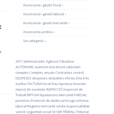
Assessoria i gestió fiscal
›
Assessoria i gestió laboral
›
Assessoria i gestió mercantil
›
t
Assessoria jurídica
›
Sin categoría
›
e
2017
administrador
Agència Tributària
AUTÒNOMS
autònom
boe
Brexit
calendari
comptes
Comptes anuals
Contractes
control
DESPESES
despeses deduïbles
efectiu
Erte
Erto
euríbor
FACTURA
Fiscal
frau
hipoteca
hisenda
impost de societats
INSPECCIÓ
Inspecció de
Treball
IRPF
IVA
liquidacions
Mercantil
PARCIAL
permisos
Protecció de dades
pròrroga
reforma
laboral
Registre mercantil
renda
responsabilitat
sanció
seguretat social
SII
SMI
TREBALL
Tribunal