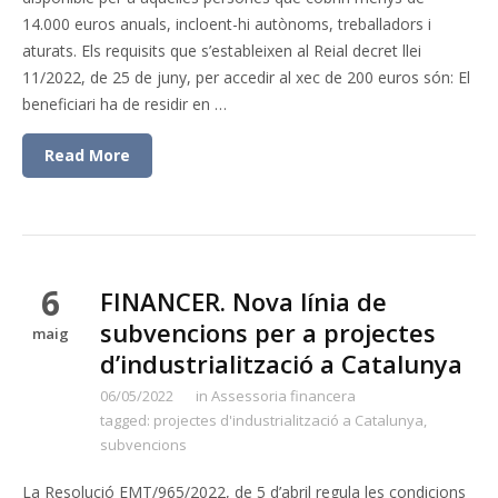
14.000 euros anuals, incloent-hi autònoms, treballadors i
aturats. Els requisits que s’estableixen al Reial decret llei
11/2022, de 25 de juny, per accedir al xec de 200 euros són: El
beneficiari ha de residir en …
Read More
6
FINANCER. Nova línia de
subvencions per a projectes
maig
d’industrialització a Catalunya
06/05/2022
in
Assessoria financera
tagged:
projectes d'industrialització a Catalunya
,
subvencions
La Resolució EMT/965/2022, de 5 d’abril regula les condicions