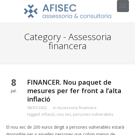
Category - Assessoria
financera
8
FINANCER. Nou paquet de
mesures per fer front a l’alta
jul.
inflació
08/07/2022
in
Assessoria financera
tagged:
inflació
,
nou xec
,
persones vulnerables
El nou xec de 200 euros dirigit a persones vulnerables estarà
disponible per a aquelles persones que cobrin menys de