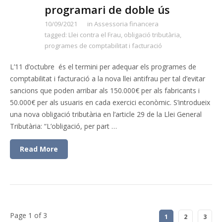
programari de doble ús
10/09/2021
in
Assessoria financera
tagged:
Llei contra el Frau
,
obligació tributària
,
programes de comptabilitat i facturació
L’11 d’octubre és el termini per adequar els programes de
comptabilitat i facturació a la nova llei antifrau per tal d’evitar
sancions que poden arribar als 150.000€ per als fabricants i
50.000€ per als usuaris en cada exercici econòmic. S’introdueix
una nova obligació tributària en l’article 29 de la Llei General
Tributària: “L’obligació, per part …
Read More
Page 1 of 3
1
2
3