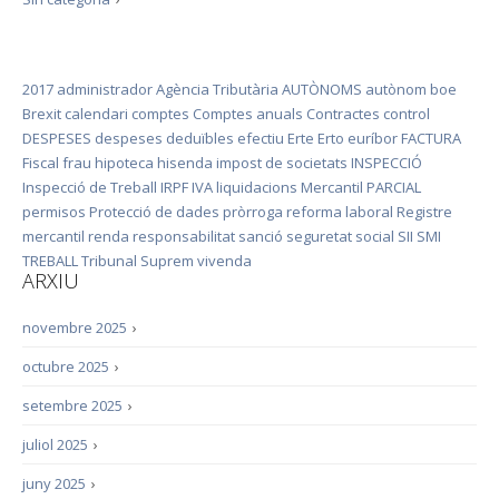
2017
administrador
Agència Tributària
AUTÒNOMS
autònom
boe
Brexit
calendari
comptes
Comptes anuals
Contractes
control
DESPESES
despeses deduïbles
efectiu
Erte
Erto
euríbor
FACTURA
Fiscal
frau
hipoteca
hisenda
impost de societats
INSPECCIÓ
Inspecció de Treball
IRPF
IVA
liquidacions
Mercantil
PARCIAL
permisos
Protecció de dades
pròrroga
reforma laboral
Registre
mercantil
renda
responsabilitat
sanció
seguretat social
SII
SMI
TREBALL
Tribunal Suprem
vivenda
ARXIU
novembre 2025
›
octubre 2025
›
setembre 2025
›
juliol 2025
›
juny 2025
›