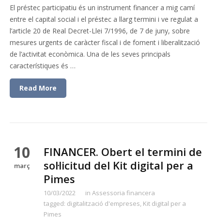
El préstec participatiu és un instrument financer a mig camí
entre el capital social i el préstec a llarg termini i ve regulat a
l’article 20 de Real Decret-Llei 7/1996, de 7 de juny, sobre
mesures urgents de caràcter fiscal i de foment i liberalització
de l’activitat econòmica. Una de les seves principals
característiques és …
Read More
10
FINANCER. Obert el termini de
sol·licitud del Kit digital per a
març
Pimes
10/03/2022
in
Assessoria financera
tagged:
digitalització d'empreses
,
Kit digital per a
Pimes