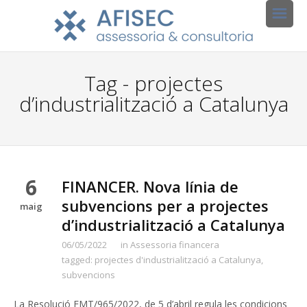
Tag - projectes
d’industrialització a Catalunya
6
FINANCER. Nova línia de
subvencions per a projectes
maig
d’industrialització a Catalunya
06/05/2022
in
Assessoria financera
tagged:
projectes d'industrialització a Catalunya
,
subvencions
La Resolució EMT/965/2022, de 5 d’abril regula les condicions