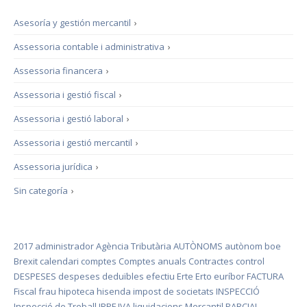
Asesoría y gestión mercantil
›
Assessoria contable i administrativa
›
Assessoria financera
›
Assessoria i gestió fiscal
›
Assessoria i gestió laboral
›
Assessoria i gestió mercantil
›
Assessoria jurídica
›
Sin categoría
›
2017
administrador
Agència Tributària
AUTÒNOMS
autònom
boe
Brexit
calendari
comptes
Comptes anuals
Contractes
control
DESPESES
despeses deduïbles
efectiu
Erte
Erto
euríbor
FACTURA
Fiscal
frau
hipoteca
hisenda
impost de societats
INSPECCIÓ
Inspecció de Treball
IRPF
IVA
liquidacions
Mercantil
PARCIAL