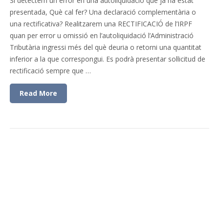
Si detectem un error en una autoliquidació que ja ha estat
presentada, Què cal fer? Una declaració complementària o
una rectificativa? Realitzarem una RECTIFICACIÓ de l’IRPF
quan per error u omissió en l’autoliquidació l’Administració
Tributària ingressi més del què deuria o retorni una quantitat
inferior a la que correspongui. Es podrà presentar sol·licitud de
rectificació sempre que …
Read More