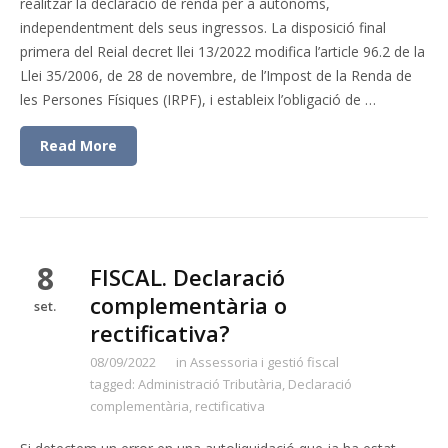
realitzar la declaració de renda per a autònoms,
independentment dels seus ingressos. La disposició final
primera del Reial decret llei 13/2022 modifica l’article 96.2 de la
Llei 35/2006, de 28 de novembre, de l’Impost de la Renda de
les Persones Físiques (IRPF), i estableix l’obligació de …
Read More
8
FISCAL. Declaració
complementària o
set.
rectificativa?
08/09/2022
in
Assessoria i gestió fiscal
tagged:
Administració Tributària
,
Declaració
complementària
,
rectificativa