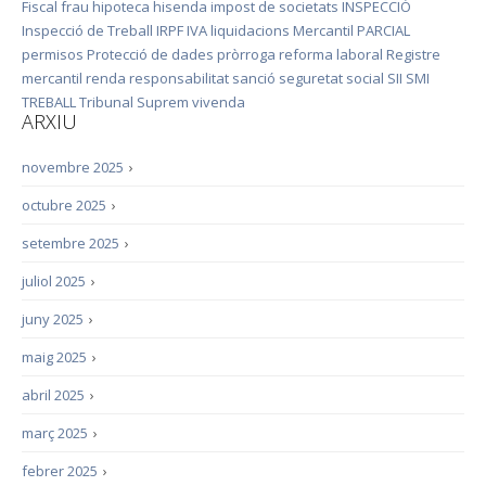
Fiscal
frau
hipoteca
hisenda
impost de societats
INSPECCIÓ
Inspecció de Treball
IRPF
IVA
liquidacions
Mercantil
PARCIAL
permisos
Protecció de dades
pròrroga
reforma laboral
Registre
mercantil
renda
responsabilitat
sanció
seguretat social
SII
SMI
TREBALL
Tribunal Suprem
vivenda
ARXIU
novembre 2025
›
octubre 2025
›
setembre 2025
›
juliol 2025
›
juny 2025
›
maig 2025
›
abril 2025
›
març 2025
›
febrer 2025
›