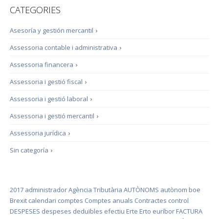
CATEGORIES
Asesoría y gestión mercantil
›
Assessoria contable i administrativa
›
Assessoria financera
›
Assessoria i gestió fiscal
›
Assessoria i gestió laboral
›
Assessoria i gestió mercantil
›
Assessoria jurídica
›
Sin categoría
›
2017
administrador
Agència Tributària
AUTÒNOMS
autònom
boe
Brexit
calendari
comptes
Comptes anuals
Contractes
control
DESPESES
despeses deduïbles
efectiu
Erte
Erto
euríbor
FACTURA