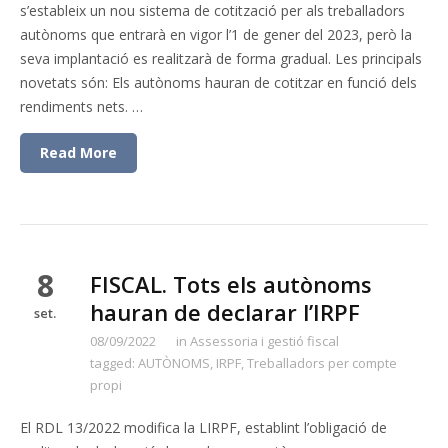
s’estableix un nou sistema de cotització per als treballadors
autònoms que entrarà en vigor l’1 de gener del 2023, però la
seva implantació es realitzarà de forma gradual. Les principals
novetats són: Els autònoms hauran de cotitzar en funció dels
rendiments nets. …
Read More
8
FISCAL. Tots els autònoms
hauran de declarar l’IRPF
set.
08/09/2022
in
Assessoria i gestió fiscal
tagged:
AUTÒNOMS
,
IRPF
,
Treballadors per compte
propi
El RDL 13/2022 modifica la LIRPF, establint l’obligació de