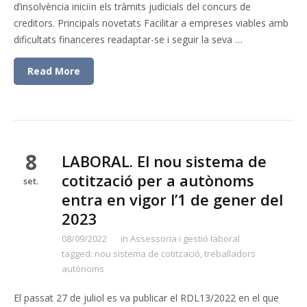
d’insolvència iniciïn els tràmits judicials del concurs de
creditors. Principals novetats Facilitar a empreses viables amb
dificultats financeres readaptar-se i seguir la seva …
Read More
8
LABORAL. El nou sistema de
cotització per a autònoms
set.
entra en vigor l’1 de gener del
2023
08/09/2022
in
Assessoria i gestió laboral
tagged:
nou sistema de cotització
,
treballadors
autònoms
El passat 27 de juliol es va publicar el RDL13/2022 en el que