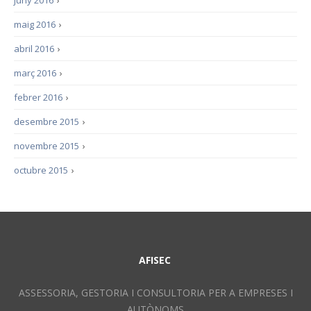
juny 2016
›
maig 2016
›
abril 2016
›
març 2016
›
febrer 2016
›
desembre 2015
›
novembre 2015
›
octubre 2015
›
AFISEC
ASSESSORIA, GESTORIA I CONSULTORIA PER A EMPRESES I
AUTÒNOMS