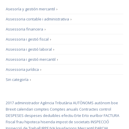
Asesoría y gestión mercantil
›
Assessoria contable i administrativa
›
Assessoria financera
›
Assessoria i gestió fiscal
›
Assessoria i gestió laboral
›
Assessoria i gestió mercantil
›
Assessoria jurídica
›
Sin categoría
›
2017
administrador
Agència Tributària
AUTÒNOMS
autònom
boe
Brexit
calendari
comptes
Comptes anuals
Contractes
control
DESPESES
despeses deduïbles
efectiu
Erte
Erto
euríbor
FACTURA
Fiscal
frau
hipoteca
hisenda
impost de societats
INSPECCIÓ
Inspecció de Treball
IRPF
IVA
liquidacions
Mercantil
PARCIAL