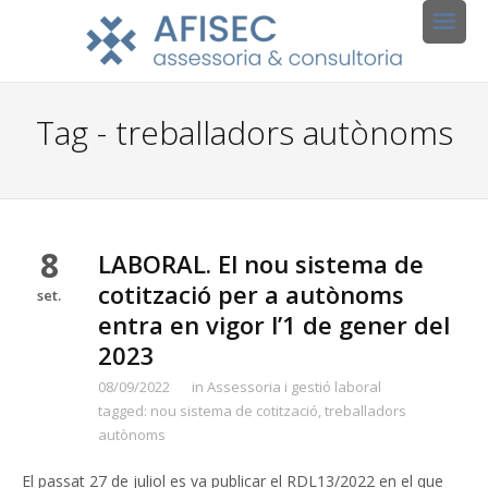
Tag - treballadors autònoms
8
LABORAL. El nou sistema de
cotització per a autònoms
set.
entra en vigor l’1 de gener del
2023
08/09/2022
in
Assessoria i gestió laboral
tagged:
nou sistema de cotització
,
treballadors
autònoms
El passat 27 de juliol es va publicar el RDL13/2022 en el que