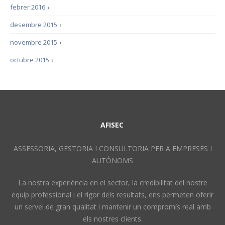
febrer 2016
›
desembre 2015
›
novembre 2015
›
octubre 2015
›
AFISEC
ASSESSORIA, GESTORIA I CONSULTORIA PER A EMPRESES I
AUTÒNOMS
La nostra experiència en el sector, la credibilitat del nostre
equip professional i el rigor dels resultats, ens permeten oferir
un servei de gran qualitat i mantenir un compromís real amb
els nostres clients.