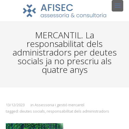
MERCANTIL. La
responsabilitat dels
administradors per deutes
socials ja no prescriu als
quatre anys
13/12/2023
in
Assessoria i gestió mercantil
tagged:
deutes socials
,
responsabilitat dels administradors