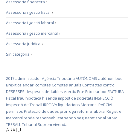
Assessoria financera
›
Assessoria i gestió fiscal
›
Assessoria i gestió laboral
›
Assessoria i gestió mercantil
›
Assessoria jurídica
›
Sin categoría
›
2017
administrador
Agència Tributària
AUTÒNOMS
autònom
boe
Brexit
calendari
comptes
Comptes anuals
Contractes
control
DESPESES
despeses deduïbles
efectiu
Erte
Erto
euríbor
FACTURA
Fiscal
frau
hipoteca
hisenda
impost de societats
INSPECCIÓ
Inspecció de Treball
IRPF
IVA
liquidacions
Mercantil
PARCIAL
permisos
Protecció de dades
pròrroga
reforma laboral
Registre
mercantil
renda
responsabilitat
sanció
seguretat social
SII
SMI
TREBALL
Tribunal Suprem
vivenda
ARXIU