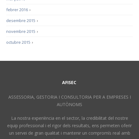
febrer 2016
›
desembre 2015
›
novembre 2015
›
octubre 2015
›
AFISEC
ASSESSORIA, GESTORIA I CONSULTORIA PER A EMPRESES I
AUTÒNOMS
La nostra experiència en el sector, la credibilitat del nostre
equip professional i el rigor dels resultats, ens permeten oferir
un servei de gran qualitat i mantenir un compromís real amb