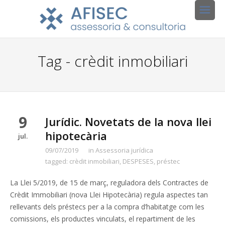
Tag - crèdit inmobiliari
9
Jurídic. Novetats de la nova llei
hipotecària
jul.
09/07/2019
in
Assessoria jurídica
tagged:
crèdit inmobiliari
,
DESPESES
,
préstec
La Llei 5/2019, de 15 de març, reguladora dels Contractes de
Crèdit Immobiliari (nova Llei Hipotecària) regula aspectes tan
rellevants dels préstecs per a la compra d’habitatge com les
comissions, els productes vinculats, el repartiment de les