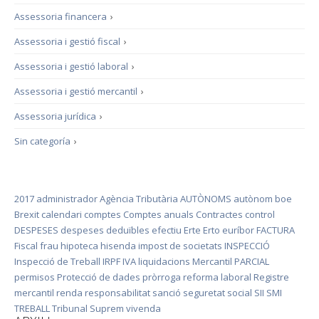
Assessoria financera
›
Assessoria i gestió fiscal
›
Assessoria i gestió laboral
›
Assessoria i gestió mercantil
›
Assessoria jurídica
›
Sin categoría
›
2017
administrador
Agència Tributària
AUTÒNOMS
autònom
boe
Brexit
calendari
comptes
Comptes anuals
Contractes
control
DESPESES
despeses deduïbles
efectiu
Erte
Erto
euríbor
FACTURA
Fiscal
frau
hipoteca
hisenda
impost de societats
INSPECCIÓ
Inspecció de Treball
IRPF
IVA
liquidacions
Mercantil
PARCIAL
permisos
Protecció de dades
pròrroga
reforma laboral
Registre
mercantil
renda
responsabilitat
sanció
seguretat social
SII
SMI
TREBALL
Tribunal Suprem
vivenda