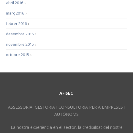
abril 2016
›
març 2016
›
febrer 2016
›
desembre 2015
›
novembre 2015
›
octubre 2015
›
AFISEC
ASSESSORIA, GESTORIA I CONSULTORIA PER A EMPRESES I
AUTÒNOMS
La nostra experiència en el sector, la credibilitat del nostre