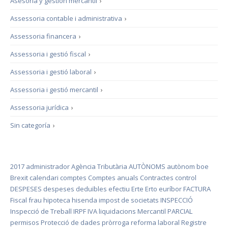
Asesoría y gestión mercantil
›
Assessoria contable i administrativa
›
Assessoria financera
›
Assessoria i gestió fiscal
›
Assessoria i gestió laboral
›
Assessoria i gestió mercantil
›
Assessoria jurídica
›
Sin categoría
›
2017
administrador
Agència Tributària
AUTÒNOMS
autònom
boe
Brexit
calendari
comptes
Comptes anuals
Contractes
control
DESPESES
despeses deduïbles
efectiu
Erte
Erto
euríbor
FACTURA
Fiscal
frau
hipoteca
hisenda
impost de societats
INSPECCIÓ
Inspecció de Treball
IRPF
IVA
liquidacions
Mercantil
PARCIAL
permisos
Protecció de dades
pròrroga
reforma laboral
Registre