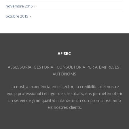
novembre 2015
›
octubre 2015
›
AFISEC
ASSESSORIA, GESTORIA I CONSULTORIA PER A EMPRESES I
AUTÒNOMS
La nostra experiència en el sector, la credibilitat del nostre
equip professional i el rigor dels resultats, ens permeten oferir
un servei de gran qualitat i mantenir un compromís real amb
els nostres clients.