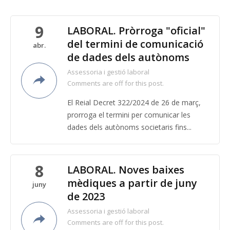
9
LABORAL. Pròrroga "oficial"
del termini de comunicació
abr.
de dades dels autònoms
Assessoria i gestió laboral
Comments are off for this post.
El Reial Decret 322/2024 de 26 de març,
prorroga el termini per comunicar les
dades dels autònoms societaris fins...
8
LABORAL. Noves baixes
mèdiques a partir de juny
juny
de 2023
Assessoria i gestió laboral
Comments are off for this post.