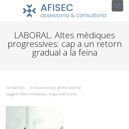
LABORAL. Altes mèdiques
progressives: cap a un retorn
gradual a la feina
12/06/2025
in
Assessoria i gestió laboral
tagged:
Altes mèdiques
,
seguretat social