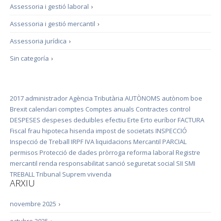
Assessoria i gestió laboral
›
Assessoria i gestió mercantil
›
Assessoria jurídica
›
Sin categoría
›
2017
administrador
Agència Tributària
AUTÒNOMS
autònom
boe
Brexit
calendari
comptes
Comptes anuals
Contractes
control
DESPESES
despeses deduïbles
efectiu
Erte
Erto
euríbor
FACTURA
Fiscal
frau
hipoteca
hisenda
impost de societats
INSPECCIÓ
Inspecció de Treball
IRPF
IVA
liquidacions
Mercantil
PARCIAL
permisos
Protecció de dades
pròrroga
reforma laboral
Registre
mercantil
renda
responsabilitat
sanció
seguretat social
SII
SMI
TREBALL
Tribunal Suprem
vivenda
ARXIU
novembre 2025
›