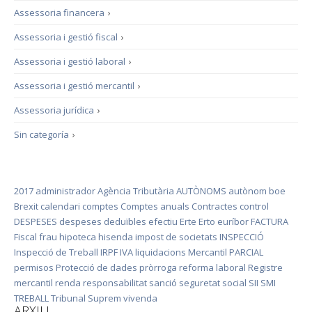
Assessoria financera
›
Assessoria i gestió fiscal
›
Assessoria i gestió laboral
›
Assessoria i gestió mercantil
›
Assessoria jurídica
›
Sin categoría
›
2017
administrador
Agència Tributària
AUTÒNOMS
autònom
boe
Brexit
calendari
comptes
Comptes anuals
Contractes
control
DESPESES
despeses deduïbles
efectiu
Erte
Erto
euríbor
FACTURA
Fiscal
frau
hipoteca
hisenda
impost de societats
INSPECCIÓ
Inspecció de Treball
IRPF
IVA
liquidacions
Mercantil
PARCIAL
permisos
Protecció de dades
pròrroga
reforma laboral
Registre
mercantil
renda
responsabilitat
sanció
seguretat social
SII
SMI
TREBALL
Tribunal Suprem
vivenda
ARXIU