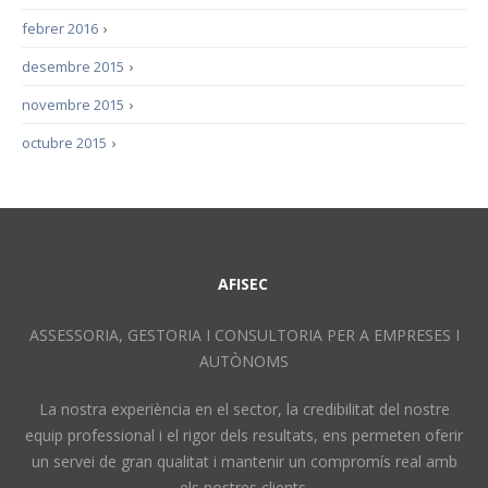
febrer 2016
›
desembre 2015
›
novembre 2015
›
octubre 2015
›
AFISEC
ASSESSORIA, GESTORIA I CONSULTORIA PER A EMPRESES I
AUTÒNOMS
La nostra experiència en el sector, la credibilitat del nostre
equip professional i el rigor dels resultats, ens permeten oferir
un servei de gran qualitat i mantenir un compromís real amb
els nostres clients.