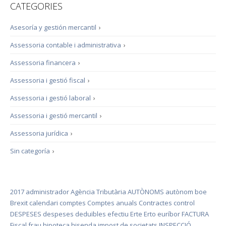
CATEGORIES
Asesoría y gestión mercantil
›
Assessoria contable i administrativa
›
Assessoria financera
›
Assessoria i gestió fiscal
›
Assessoria i gestió laboral
›
Assessoria i gestió mercantil
›
Assessoria jurídica
›
Sin categoría
›
2017
administrador
Agència Tributària
AUTÒNOMS
autònom
boe
Brexit
calendari
comptes
Comptes anuals
Contractes
control
DESPESES
despeses deduïbles
efectiu
Erte
Erto
euríbor
FACTURA
Fiscal
frau
hipoteca
hisenda
impost de societats
INSPECCIÓ