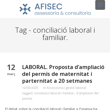
Tag - conciliació laboral i
familiar.
12
LABORAL. Proposta d’ampliació
del permís de maternitat i
març
parternitat a 20 setmanes
12/03/2025
in
Assessoria i gestió laboral
tagged:
conciliació laboral i familiar.
,
d'ampliació del
permís
El debat sobre la conciliació laboral i familiar a Espanya ha