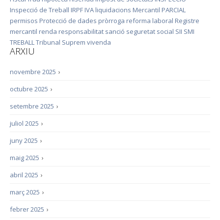
Inspecció de Treball
IRPF
IVA
liquidacions
Mercantil
PARCIAL
permisos
Protecció de dades
pròrroga
reforma laboral
Registre
mercantil
renda
responsabilitat
sanció
seguretat social
SII
SMI
TREBALL
Tribunal Suprem
vivenda
ARXIU
novembre 2025
›
octubre 2025
›
setembre 2025
›
juliol 2025
›
juny 2025
›
maig 2025
›
abril 2025
›
març 2025
›
febrer 2025
›