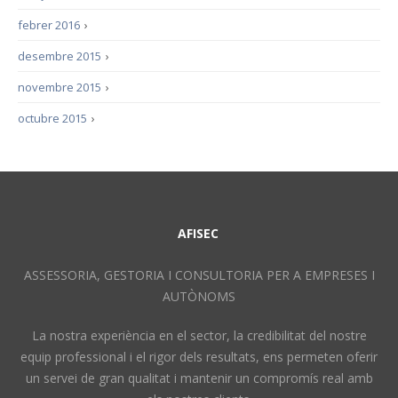
febrer 2016
›
desembre 2015
›
novembre 2015
›
octubre 2015
›
AFISEC
ASSESSORIA, GESTORIA I CONSULTORIA PER A EMPRESES I
AUTÒNOMS
La nostra experiència en el sector, la credibilitat del nostre
equip professional i el rigor dels resultats, ens permeten oferir
un servei de gran qualitat i mantenir un compromís real amb