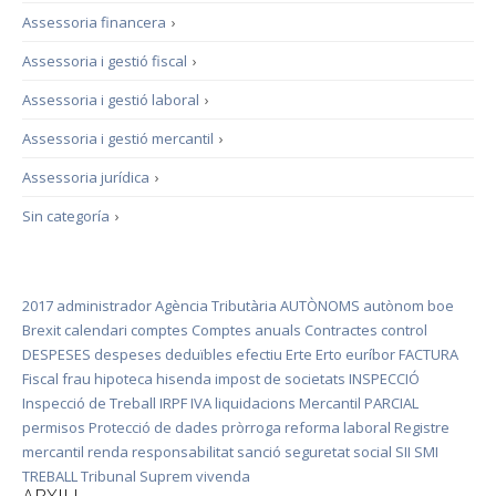
Assessoria financera
›
Assessoria i gestió fiscal
›
Assessoria i gestió laboral
›
Assessoria i gestió mercantil
›
Assessoria jurídica
›
Sin categoría
›
2017
administrador
Agència Tributària
AUTÒNOMS
autònom
boe
Brexit
calendari
comptes
Comptes anuals
Contractes
control
DESPESES
despeses deduïbles
efectiu
Erte
Erto
euríbor
FACTURA
Fiscal
frau
hipoteca
hisenda
impost de societats
INSPECCIÓ
Inspecció de Treball
IRPF
IVA
liquidacions
Mercantil
PARCIAL
permisos
Protecció de dades
pròrroga
reforma laboral
Registre
mercantil
renda
responsabilitat
sanció
seguretat social
SII
SMI
TREBALL
Tribunal Suprem
vivenda