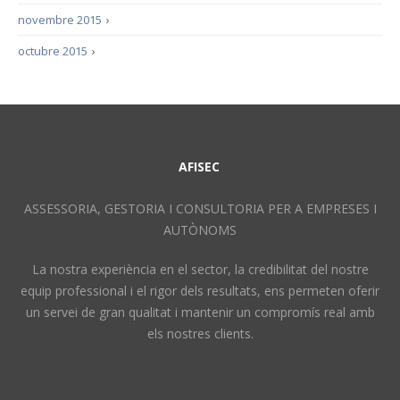
novembre 2015
›
octubre 2015
›
AFISEC
ASSESSORIA, GESTORIA I CONSULTORIA PER A EMPRESES I
AUTÒNOMS
La nostra experiència en el sector, la credibilitat del nostre
equip professional i el rigor dels resultats, ens permeten oferir
un servei de gran qualitat i mantenir un compromís real amb
els nostres clients.