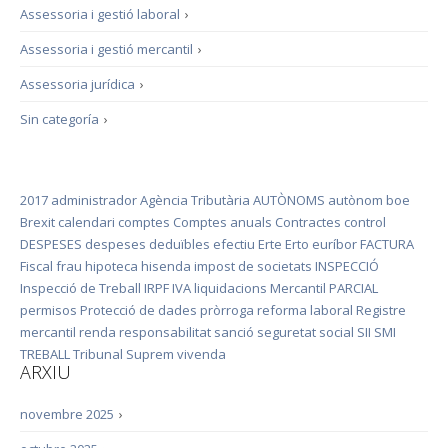
Assessoria i gestió laboral
›
Assessoria i gestió mercantil
›
Assessoria jurídica
›
Sin categoría
›
2017
administrador
Agència Tributària
AUTÒNOMS
autònom
boe
Brexit
calendari
comptes
Comptes anuals
Contractes
control
DESPESES
despeses deduïbles
efectiu
Erte
Erto
euríbor
FACTURA
Fiscal
frau
hipoteca
hisenda
impost de societats
INSPECCIÓ
Inspecció de Treball
IRPF
IVA
liquidacions
Mercantil
PARCIAL
permisos
Protecció de dades
pròrroga
reforma laboral
Registre
mercantil
renda
responsabilitat
sanció
seguretat social
SII
SMI
TREBALL
Tribunal Suprem
vivenda
ARXIU
novembre 2025
›