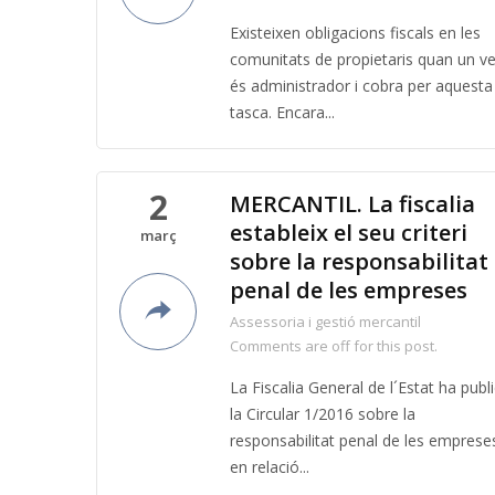
Existeixen obligacions fiscals en les
comunitats de propietaris quan un ve
és administrador i cobra per aquesta
tasca. Encara...
2
MERCANTIL. La fiscalia
estableix el seu criteri
març
sobre la responsabilitat
penal de les empreses
Assessoria i gestió mercantil
Comments are off for this post.
La Fiscalia General de l´Estat ha publ
la Circular 1/2016 sobre la
responsabilitat penal de les emprese
en relació...