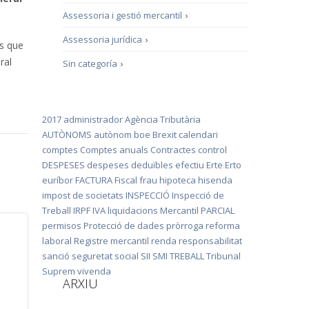
Assessoria i gestió mercantil
›
Assessoria jurídica
›
ns que
ral
Sin categoría
›
2017
administrador
Agència Tributària
AUTÒNOMS
autònom
boe
Brexit
calendari
comptes
Comptes anuals
Contractes
control
DESPESES
despeses deduïbles
efectiu
Erte
Erto
euríbor
FACTURA
Fiscal
frau
hipoteca
hisenda
impost de societats
INSPECCIÓ
Inspecció de
Treball
IRPF
IVA
liquidacions
Mercantil
PARCIAL
permisos
Protecció de dades
pròrroga
reforma
laboral
Registre mercantil
renda
responsabilitat
sanció
seguretat social
SII
SMI
TREBALL
Tribunal
Suprem
vivenda
ARXIU