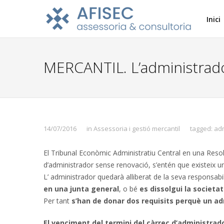
Inici
MERCANTIL. L’administrado
14/07/2016
in
Assessoria i gestió mercantil
tagged:
adm
El Tribunal Econòmic Administratiu Central en una Resol
d’administrador sense renovació, s’entén que existeix u
L’ administrador quedarà alliberat de la seva responsab
en una junta general
, o bé
es
dissolgui la societa
Per tant
s’han de donar dos requisits perquè un ad
El venciment del termini del càrrec d’administrad