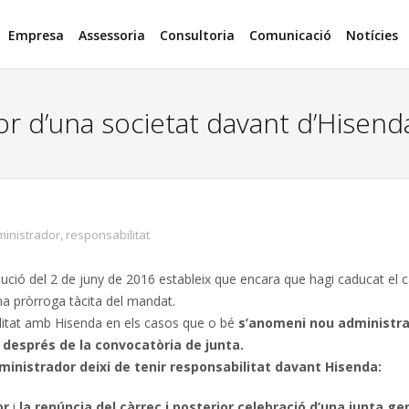
Empresa
Assessoria
Consultoria
Comunicació
Notícies
r d’una societat davant d’Hisend
inistrador
,
responsabilitat
ució del 2 de juny de 2016 estableix que encara que hagi caducat el c
na pròrroga tàcita del mandat.
ilitat amb Hisenda en els casos que o bé
s’anomeni nou administr
t després de la convocatòria de junta.
ministrador deixi de tenir responsabilitat davant Hisenda:
or
i
la renúncia del càrrec i posterior celebració d’una junta ge