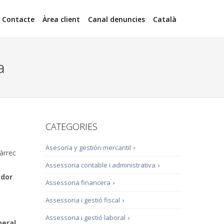
Contacte
Àrea client
Canal denuncies
Català
a
CATEGORIES
Asesoría y gestión mercantil
›
àrrec
Assessoria contable i administrativa
›
ador
Assessoria financera
›
Assessoria i gestió fiscal
›
Assessoria i gestió laboral
›
neral