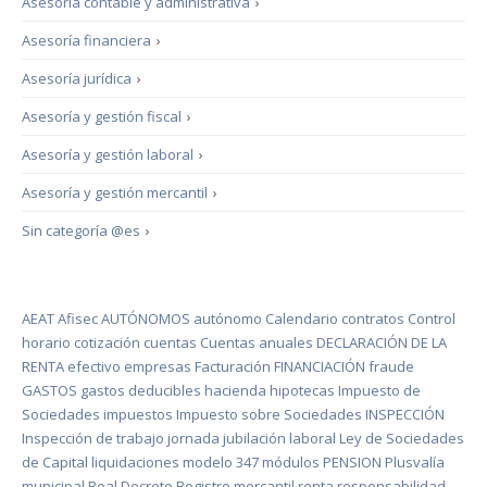
Asesoría contable y administrativa
›
Asesoría financiera
›
Asesoría jurídica
›
Asesoría y gestión fiscal
›
Asesoría y gestión laboral
›
Asesoría y gestión mercantil
›
Sin categoría @es
›
AEAT
Afisec
AUTÓNOMOS
autónomo
Calendario
contratos
Control
horario
cotización
cuentas
Cuentas anuales
DECLARACIÓN DE LA
RENTA
efectivo
empresas
Facturación
FINANCIACIÓN
fraude
GASTOS
gastos deducibles
hacienda
hipotecas
Impuesto de
Sociedades
impuestos
Impuesto sobre Sociedades
INSPECCIÓN
Inspección de trabajo
jornada
jubilación
laboral
Ley de Sociedades
de Capital
liquidaciones
modelo 347
módulos
PENSION
Plusvalía
municipal
Real Decreto
Registro mercantil
renta
responsabilidad