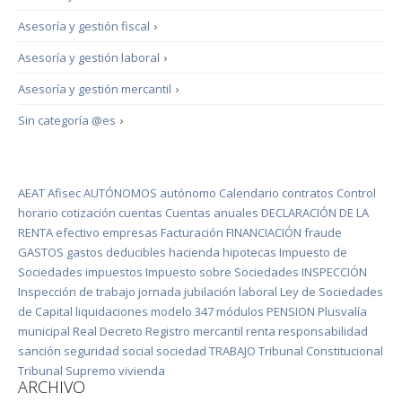
Asesoría y gestión fiscal
›
Asesoría y gestión laboral
›
Asesoría y gestión mercantil
›
Sin categoría @es
›
AEAT
Afisec
AUTÓNOMOS
autónomo
Calendario
contratos
Control
horario
cotización
cuentas
Cuentas anuales
DECLARACIÓN DE LA
RENTA
efectivo
empresas
Facturación
FINANCIACIÓN
fraude
GASTOS
gastos deducibles
hacienda
hipotecas
Impuesto de
Sociedades
impuestos
Impuesto sobre Sociedades
INSPECCIÓN
Inspección de trabajo
jornada
jubilación
laboral
Ley de Sociedades
de Capital
liquidaciones
modelo 347
módulos
PENSION
Plusvalía
municipal
Real Decreto
Registro mercantil
renta
responsabilidad
sanción
seguridad social
sociedad
TRABAJO
Tribunal Constitucional
Tribunal Supremo
vivienda
ARCHIVO