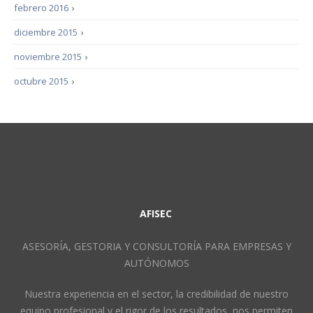
febrero 2016
›
diciembre 2015
›
noviembre 2015
›
octubre 2015
›
AFISEC
ASESORÍA, GESTORIA Y CONSULTORÍA PARA EMPRESAS Y
AUTÓNOMOS
Nuestra experiencia en el sector, la credibilidad de nuestro
equipo profesional y el rigor de los resultados, nos permiten