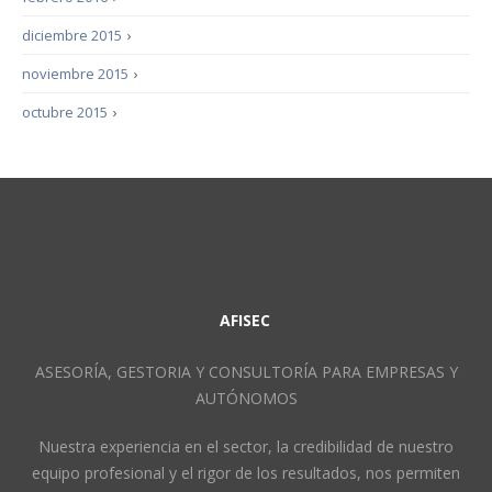
diciembre 2015
›
noviembre 2015
›
octubre 2015
›
AFISEC
ASESORÍA, GESTORIA Y CONSULTORÍA PARA EMPRESAS Y
AUTÓNOMOS
Nuestra experiencia en el sector, la credibilidad de nuestro
equipo profesional y el rigor de los resultados, nos permiten