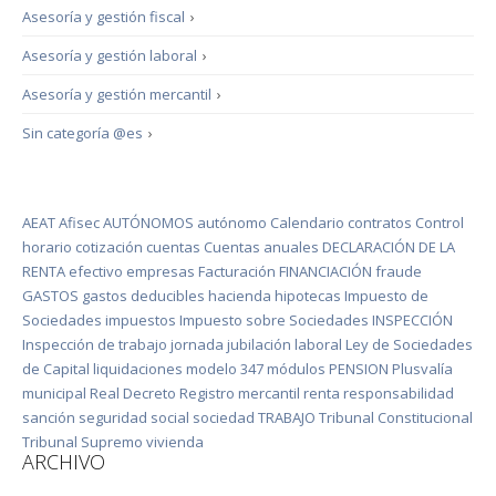
Asesoría y gestión fiscal
›
Asesoría y gestión laboral
›
Asesoría y gestión mercantil
›
Sin categoría @es
›
AEAT
Afisec
AUTÓNOMOS
autónomo
Calendario
contratos
Control
horario
cotización
cuentas
Cuentas anuales
DECLARACIÓN DE LA
RENTA
efectivo
empresas
Facturación
FINANCIACIÓN
fraude
GASTOS
gastos deducibles
hacienda
hipotecas
Impuesto de
Sociedades
impuestos
Impuesto sobre Sociedades
INSPECCIÓN
Inspección de trabajo
jornada
jubilación
laboral
Ley de Sociedades
de Capital
liquidaciones
modelo 347
módulos
PENSION
Plusvalía
municipal
Real Decreto
Registro mercantil
renta
responsabilidad
sanción
seguridad social
sociedad
TRABAJO
Tribunal Constitucional
Tribunal Supremo
vivienda
ARCHIVO